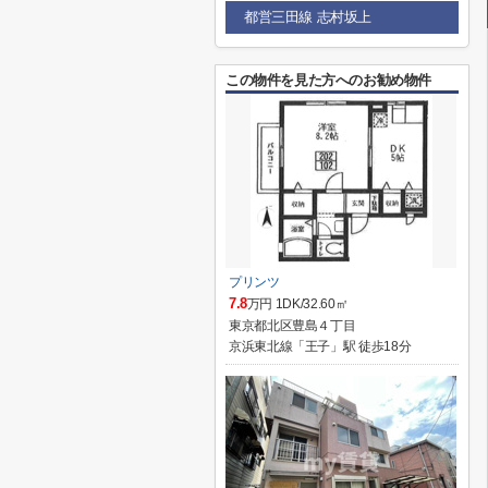
都営三田線 志村坂上
この物件を見た方へのお勧め物件
プリンツ
7.8
万円 1DK/32.60㎡
東京都北区豊島４丁目
京浜東北線「王子」駅 徒歩18分