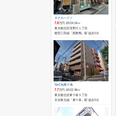
タナカハイツ
7.8
万円 1R/24.04㎡
東京都北区滝野川１丁目
都営三田線「西巣鴨」駅 徒歩5分
SinCity東十条
7.7
万円 1R/22.98㎡
東京都北区東十条５丁目
京浜東北線「東十条」駅 徒歩5分