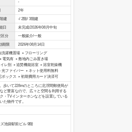
-
間
2年
/階建
-/ 2階/ 3階建
能日
未完成/2026年08月中旬
貸区分
一般媒介/一般
効期限
2026年08月14日
内洗濯機置場
フローリング
電気有
敷地内ごみ置き場
トイレ別
追焚機能浴室
浴室乾燥機
光ファイバー
ネット使用料無料
配ボックス
初期費用カード決済可
。歩いて228mのところに北浮間郵便局が
など豊富なので、広々と空間を利用する
ク・TVインターホンなどを設置している
いた物件です。
ーズ池袋駅前ビル 9階