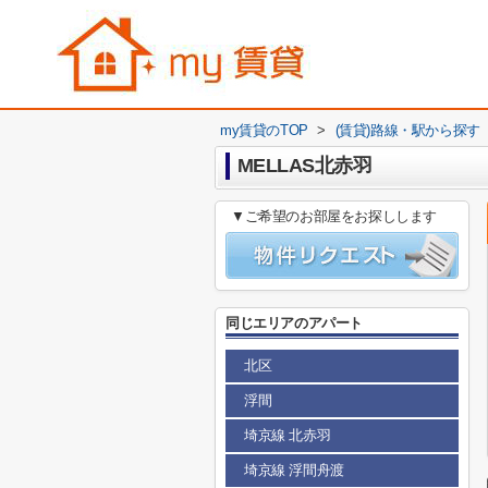
my賃貸のTOP
>
(賃貸)路線・駅から探す
MELLAS北赤羽
▼ご希望のお部屋をお探しします
同じエリアのアパート
北区
浮間
埼京線 北赤羽
埼京線 浮間舟渡