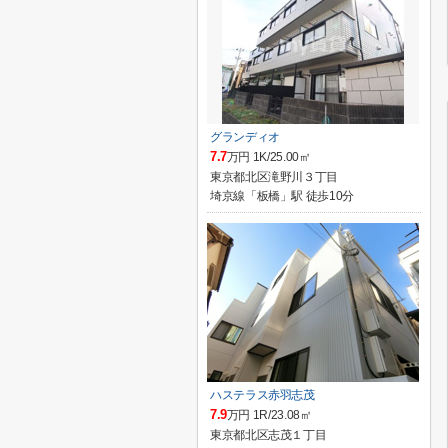
グランディオ
7.7
万円 1K/25.00㎡
東京都北区滝野川３丁目
埼京線「板橋」駅 徒歩10分
ハステラス赤羽志茂
7.9
万円 1R/23.08㎡
東京都北区志茂１丁目