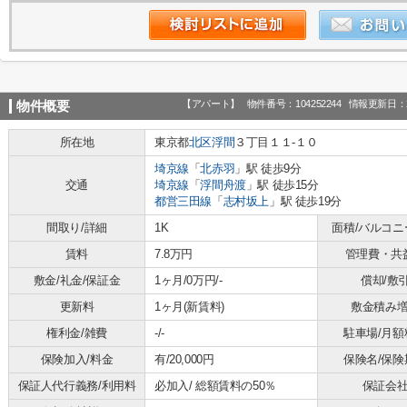
【アパート】
物件番号：104252244
情報更新日：2
物件概要
所在地
東京都
北区
浮間
３丁目１１-１０
埼京線
「
北赤羽
」駅 徒歩9分
交通
埼京線
「
浮間舟渡
」駅 徒歩15分
都営三田線
「
志村坂上
」駅 徒歩19分
間取り/詳細
1K
面積/バルコニ
賃料
7.8万円
管理費・共
敷金/礼金/保証金
1ヶ月/0万円/-
償却/敷
更新料
1ヶ月(新賃料)
敷金積み
権利金/雑費
-/-
駐車場/月額
保険加入/料金
有/20,000円
保険名/保険
保証人代行義務/利用料
必加入/
総額賃料の50％
保証会