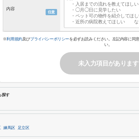
内容
任意
※
利用規約
及び
プライバシーポリシー
を必ずお読みください。左記内容に同
い。
未入力項目があります
ら探す
区
練馬区
足立区