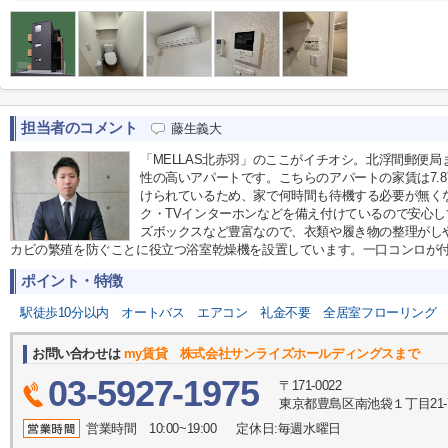
担当者のコメント
藤生義大
「MELLAS北赤羽」のここがイチオシ。北浮間郵便局
性の高いアパートです。こちらのアパートの家賃は7.
けられているため、家で何時間も待機する必要が無く
ク・TVインターホンなどを備え付けているので安心
ズボックスなど豊富なので、衣類や履き物の整理がし
カビの繁殖を防ぐことに役立つ浴室乾燥機を設置しています。一口コンロが
ポイント・特徴
駅徒歩10分以内
オートバス
エアコン
礼金不要
全居室フローリング
お問い合わせは
my賃貸 株式会社サンライズホールディングスまで
03-5927-1975
〒171-0022
東京都豊島区南池袋１丁目21-
営業時間 10:00~19:00 定休日:毎週水曜日