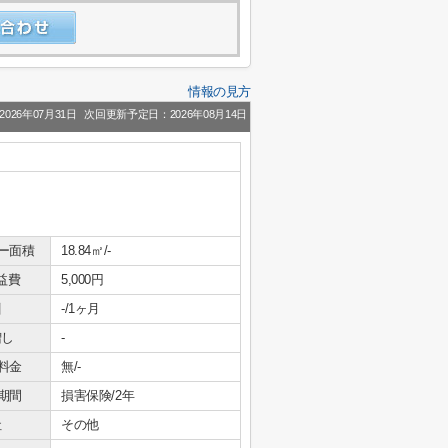
情報の見方
026年07月31日
次回更新予定日：2026年08月14日
ー面積
18.84㎡/-
益費
5,000円
引
-/1ヶ月
増し
-
料金
無/-
期間
損害保険/2年
社
その他