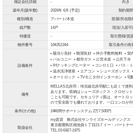
保証会社詳細
-
向き
築年月(築年数)
2026年 6月 (予定)
契約期
種別/構造
アパート/木造
部屋/所在階
総戸数
14戸
現況/入居可
特優賃
-
取引態様/賃
物件番号
104252244
取引条件の有
陽当り良好
眺望良好
仲介手数料無料
室
バルコニー
都市ガス
公営水道
公共下水
IHクッキングヒーター
コンロ１口
バス・
設備条件
温水洗浄便座
エアコン
シューズボックス
オートロック
TVモニタ付インターホン
宅
MELLAS北赤羽：埼京線北赤羽駅にも近くて便利
あります。収納はシューズボックス・クロゼット
備考
ことも可能です。セキュリティ面は、オートロッ
ので安全面でも優れております。一口コンロが付
条件(その他)
24時間サポートシステム:2万7,500円
my賃貸 株式会社サンライズホールディングス
東京都豊島区南池袋１丁目21-7 イー・パートナ
取扱会社
TEL:03-5927-1975