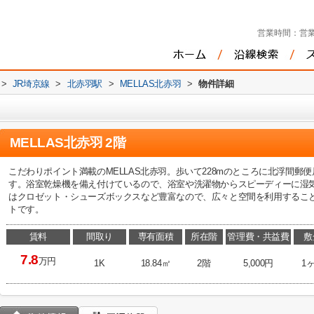
営業時間：
営業
>
JR埼京線
>
北赤羽駅
>
MELLAS北赤羽
>
物件詳細
MELLAS北赤羽 2階
こだわりポイント満載のMELLAS北赤羽。歩いて228mのところに北浮間
す。浴室乾燥機を備え付けているので、浴室や洗濯物からスピーディーに湿
はクロゼット・シューズボックスなど豊富なので、広々と空間を利用するこ
トです。
賃料
間取り
専有面積
所在階
管理費・共益費
敷
7.8
万円
1K
18.84㎡
2階
5,000円
1