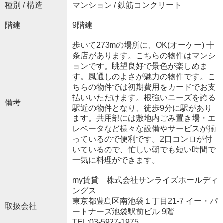
種別 / 構造
マンション / 鉄筋コンクリート
階建
9階建
歩いて273mの場所に、OK(オーケー) 十
条店があります。こちらの物件はマンシ
ョンです。眺望良好で景色が楽しめま
す。風通しのよさが魅力の物件です。こ
ちらの物件では初期費用をカードでお支
払いいただけます。根強いニーズを誇る
備考
駅近の物件となり、徒歩9分に駅があり
ます。共用部には敷地内ごみ置き場・エ
レベータなど様々な設備やサービスが揃
っているので便利です。2口コンロが付
いているので、忙しい朝でも短い時間で
一気に料理ができます。
my賃貸 株式会社サンライズホールディ
ングス
東京都豊島区南池袋１丁目21-7 イー・パ
取扱会社
ートナーズ池袋駅前ビル 9階
TEL:03-5927-1975