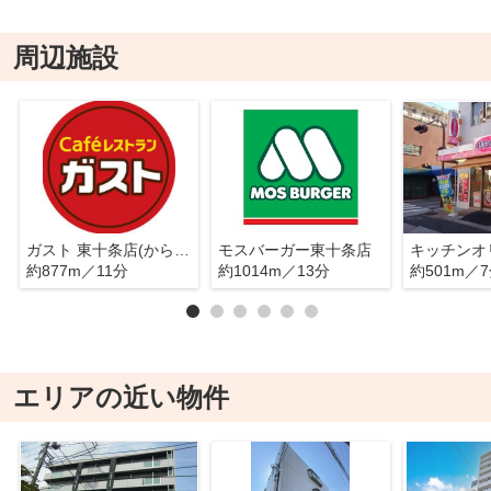
周辺施設
ガスト 東十条店(から好し取扱店)
モスバーガー東十条店
約877m／11分
約1014m／13分
約501m／
エリアの近い物件