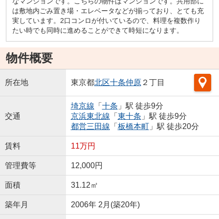
なマンションです。こちらの物件はマンションです。共用部に
は敷地内ごみ置き場・エレベータなどが揃っており、とても充
実しています。2口コンロが付いているので、料理を複数作り
たい時でも同時に進めることができて時短になります。
物件概要
所在地
東京都
北区
十条仲原
２丁目
埼京線
「
十条
」駅 徒歩9分
交通
京浜東北線
「
東十条
」駅 徒歩9分
都営三田線
「
板橋本町
」駅 徒歩20分
賃料
11万円
管理費等
12,000円
面積
31.12㎡
築年月
2006年 2月(築20年)