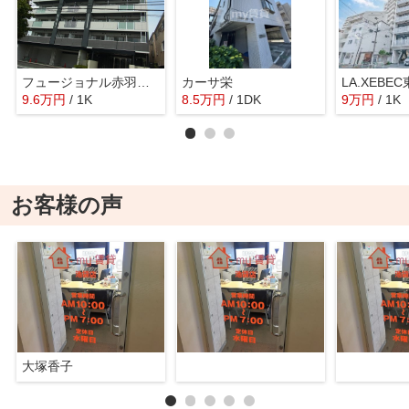
フュージョナル赤羽イースト
カーサ栄
LA.XEBE
9.6
万
円
/ 1K
8.5
万
円
/ 1DK
9
万
円
/ 1K
お客様の声
大塚香子