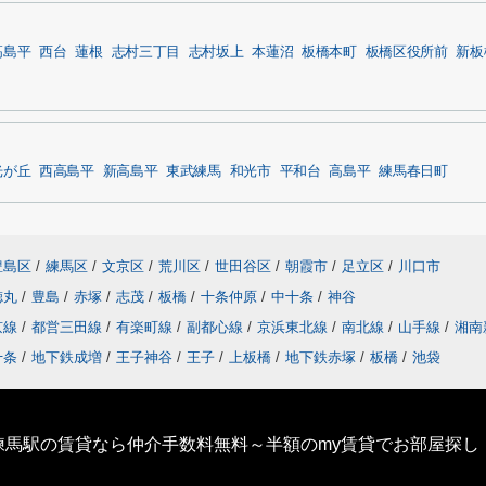
高島平
西台
蓮根
志村三丁目
志村坂上
本蓮沼
板橋本町
板橋区役所前
新板
光が丘
西高島平
新高島平
東武練馬
和光市
平和台
高島平
練馬春日町
豊島区
/
練馬区
/
文京区
/
荒川区
/
世田谷区
/
朝霞市
/
足立区
/
川口市
徳丸
/
豊島
/
赤塚
/
志茂
/
板橋
/
十条仲原
/
中十条
/
神谷
京線
/
都営三田線
/
有楽町線
/
副都心線
/
京浜東北線
/
南北線
/
山手線
/
湘南
十条
/
地下鉄成増
/
王子神谷
/
王子
/
上板橋
/
地下鉄赤塚
/
板橋
/
池袋
練馬駅の賃貸なら仲介手数料無料～半額のmy賃貸でお部屋探し