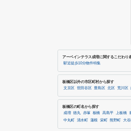
アーベインテラス成増に関するこだわり
駅近徒歩10分物件特集
板橋区以外の市区町村から探す
文京区
世田谷区
豊島区
北区
荒川区
板橋区の町名から探す
成増
徳丸
赤塚
板橋
高島平
上板橋
中丸町
清水町
蓮根
栄町
熊野町
大谷