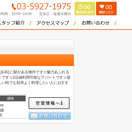
00
00
時間 10:00~19:00
定休日：
毎週水曜日
徒歩4分に駅がある物件です☆魅力あふれる
トです☆2沿線利用可能なアパートです☆築
しい時でも効率よく料理したい人におすす
建物
空室情報へ
8年
階建
造