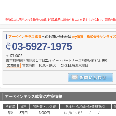
※地図上に表示される物件の位置は付近住所に所在することを表すものであり、実際の物
アーベインテラス成増
へのお問い合わせは
my賃貸 株式会社サンライ
03-5927-1975
〒171-0022
東京都豊島区南池袋１丁目21-7 イー・パートナーズ池袋駅前ビル 9階
営業時間 10:00~19:00 定休日:毎週水曜日
アーベインテラス成増
の空室情報
所在階
賃料
管理費・共益費
敷金/礼金/保証金/償却/敷引
3階
8万円
3,000円
/
/
/
/
1ヶ月
1ヶ月
-
-
-