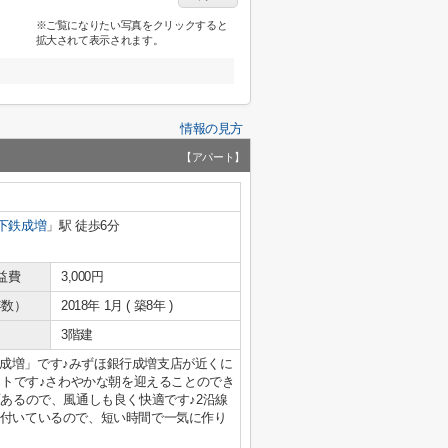
※ご覧になりたい写真をクリックすると
拡大されて表示されます。
情報の見方
【アパート】
下鉄成増
」駅 徒歩6分
益費
3,000円
年数）
2018年 1月 ( 築8年 )
3階建
成増」です♪みずほ銀行成増支店が近くに
パートです♪さわやかな朝を迎えることのでき
面あるので、風通しも良く快適です♪2沿線
が付いているので、短い時間で一気に作り