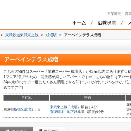
営業時間：
営業
>
東武鉄道東武東上線
>
成増駅
>
アーベインテラス成増
アーベインテラス成増
こちらの物件はスーパー「業務スーパー 成増店」が437m以内にあります☆
1フロア2住戸のため、開放感が嬉しいアパートです☆こちらの物件はアパー
8年の物件です☆一度にたくさん調理できる2口コンロが付いているので、忙
めです(*^^*)
所在地
交通
築
東武東上線
「
成増
」駅 徒歩4分
東京都
板橋区
成増
２丁目
3
有楽町線
「
地下鉄成増
」駅 徒歩6分
木