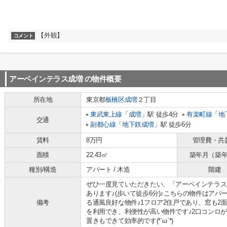
【外観】
コメント
アーベインテラス成増
の物件概要
所在地
東京都
板橋区
成増
２丁目
東武東上線
「
成増
」駅 徒歩4分
有楽町線
「
地
交通
副都心線
「
地下鉄成増
」駅 徒歩6分
賃料
8万円
管理費・共
面積
22.43㎡
築年月（築
種別/構造
アパート / 木造
階建
ぜひ一度見ていただきたい、「アーベインテラス
あります♪(歩いて徒歩6分)♪こちらの物件はア
備考
る通風良好な物件♪1フロア2住戸であり、窓も2
を利用でき、利便性が高い物件です♪2口コンロ
置きもできて効率的です(*´ω`*)