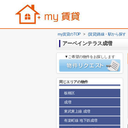
my賃貸のTOP
>
(賃貸)路線・駅から探す
アーベインテラス成増
▼ご希望の物件をお探しします
同じエリアの物件
板橋区
成増
東武東上線 成増
有楽町線 地下鉄成増