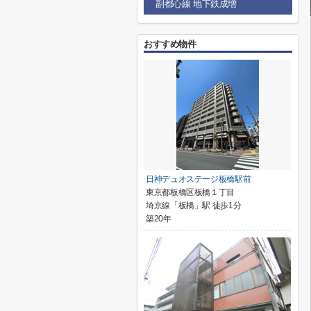
副都心線 地下鉄成増
おすすめ物件
日神デュオステージ板橋駅前
東京都板橋区板橋１丁目
埼京線「板橋」駅 徒歩1分
築20年