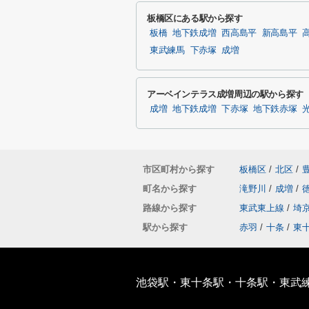
板橋区にある駅から探す
板橋
地下鉄成増
西高島平
新高島平
東武練馬
下赤塚
成増
アーベインテラス成増周辺の駅から探す
成増
地下鉄成増
下赤塚
地下鉄赤塚
市区町村から探す
板橋区
/
北区
/
町名から探す
滝野川
/
成増
/
路線から探す
東武東上線
/
埼
駅から探す
赤羽
/
十条
/
東
池袋駅・東十条駅・十条駅・東武