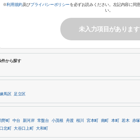
※
利用規約
及び
プライバシーポリシー
を必ずお読みください。左記内容に同
い。
未入力項目があります
条件から探す
練馬区
足立区
前野町
中台
新河岸
常盤台
小茂根
舟渡
桜川
宮本町
南町
本町
若木
赤塚
口北町
大谷口上町
大和町