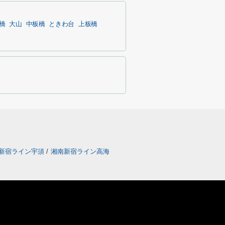
橋
大山
中板橋
ときわ台
上板橋
新宿ライン宇須
/
湘南新宿ライン高海