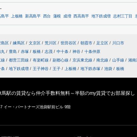
す
高島平
上板橋
新高島平
西台
蓮根
成増
西高島平
地下鉄成増
志村三丁目
豊島区
/
練馬区
/
文京区
/
荒川区
/
世田谷区
/
朝霞市
/
足立区
/
川口市
徳丸
/
豊島
/
赤塚
/
板橋
/
志茂
/
中十条
/
神谷
/
十条仲原
京線
/
都営三田線
/
有楽町線
/
副都心線
/
京浜東北線
/
南北線
/
山手線
/
湘南
十条
/
地下鉄成増
/
王子神谷
/
王子
/
上板橋
/
地下鉄赤塚
/
池袋
/
板橋
練馬駅の賃貸なら仲介手数料無料～半額のmy賃貸でお部屋探し
1-7 イー・パートナーズ池袋駅前ビル 9階