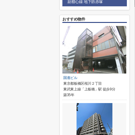
副都心線 地下鉄赤塚
おすすめ物件
国進ビル
東京都板橋区桜川２丁目
東武東上線「上板橋」駅 徒歩9分
築35年