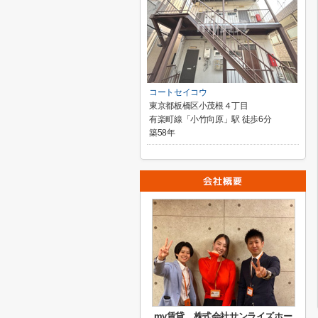
コートセイコウ
東京都板橋区小茂根４丁目
有楽町線「小竹向原」駅 徒歩6分
築58年
my賃貸 株式会社サンライズホー