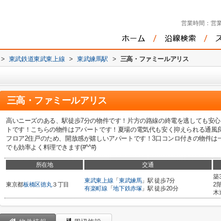
営業時間：
営業
>
東武鉄道東武東上線
>
東武練馬駅
>
三高・ファミールアリス
三高・ファミールアリス
高いニーズのある、駅徒歩7分の物件です！片方の路線の終電を逃しても安心
トです！こちらの物件はアパートです！夏場の電気代も安く抑えられる通風
フロア2住戸のため、開放感が嬉しいアパートです！3口コンロ付きの物件は
でも効率よく料理できます(#^^#)
所在地
交通
築
東武東上線
「
東武練馬
」駅 徒歩7分
東京都
板橋区
徳丸
３丁目
2
有楽町線
「
地下鉄赤塚
」駅 徒歩20分
木