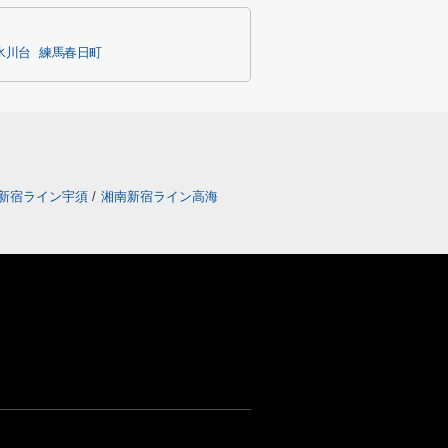
氷川台
練馬春日町
新宿ライン宇須
/
湘南新宿ライン高海