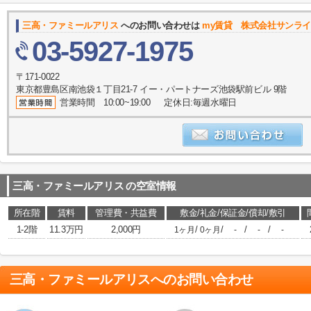
三高・ファミールアリス
へのお問い合わせは
my賃貸 株式会社サンラ
03-5927-1975
〒171-0022
東京都豊島区南池袋１丁目21-7 イー・パートナーズ池袋駅前ビル 9階
営業時間 10:00~19:00 定休日:毎週水曜日
三高・ファミールアリス
の空室情報
所在階
賃料
管理費・共益費
敷金/礼金/保証金/償却/敷引
1-2階
11.3万円
2,000円
/
/
/
/
1ヶ月
0ヶ月
-
-
-
三高・ファミールアリス
へのお問い合わせ