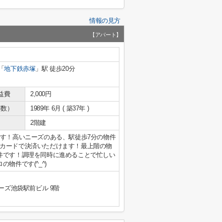
情報の見方
【アパート】
「
地下鉄赤塚
」駅 徒歩20分
益費
2,000円
年数）
1989年 6月 ( 築37年 )
2階建
です！高いニーズのある、駅徒歩7分の物件
カードで決済いただけます！最上階の物
件です！調理を同時に進めることで忙しい
物件です(^_^)
ーズ池袋駅前ビル 9階