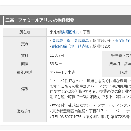
三高・ファミールアリス
の物件概要
所在地
東京都
板橋区
徳丸
３丁目
東武東上線
「
東武練馬
」駅 徒歩7分
有楽町線
交通
副都心線
「
地下鉄赤塚
」駅 徒歩20分
賃料
11.3万円
管理費・共
面積
53.54㎡
築年月（築
種別/構造
アパート / 木造
階建
1フロア2住戸なので、風通しも良く快適な環境
です！こちらの物件はアパートです！初期費用は
備考
件です！2沿線利用ができる、交通の便の良い物
朝でも短い時間で一気に料理ができる、3口コンロの
my賃貸 株式会社サンライズホールディングス
東京都豊島区南池袋１丁目21-7 イー・パートナ
取扱会社
TEL:03-5927-1975
東京都知事 (1) 第107223号