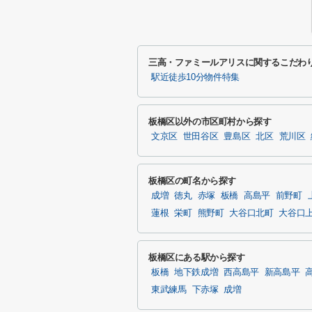
三高・ファミールアリスに関するこだわ
駅近徒歩10分物件特集
板橋区以外の市区町村から探す
文京区
世田谷区
豊島区
北区
荒川区
板橋区の町名から探す
成増
徳丸
赤塚
板橋
高島平
前野町
蓮根
栄町
熊野町
大谷口北町
大谷口
板橋区にある駅から探す
板橋
地下鉄成増
西高島平
新高島平
東武練馬
下赤塚
成増