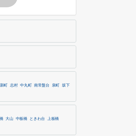
新町
志村
中丸町
南常盤台
泉町
坂下
橋
大山
中板橋
ときわ台
上板橋