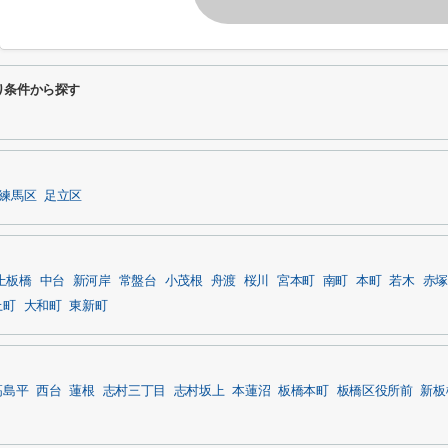
り条件から探す
練馬区
足立区
上板橋
中台
新河岸
常盤台
小茂根
舟渡
桜川
宮本町
南町
本町
若木
赤塚
上町
大和町
東新町
高島平
西台
蓮根
志村三丁目
志村坂上
本蓮沼
板橋本町
板橋区役所前
新板