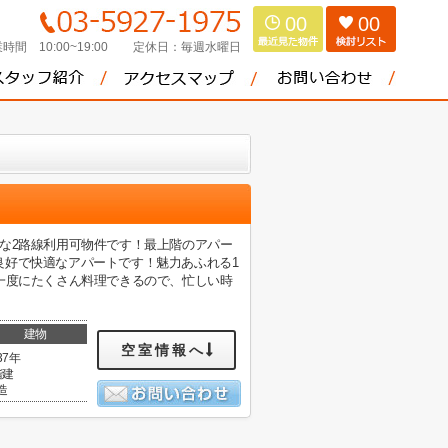
00
00
時間 10:00~19:00
定休日：
毎週水曜日
な2路線利用可物件です！最上階のアパー
良好で快適なアパートです！魅力あふれる1
一度にたくさん料理できるので、忙しい時
建物
空室情報へ
37年
階建
造