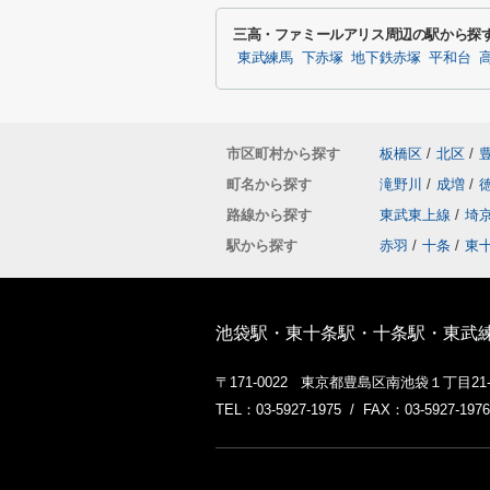
三高・ファミールアリス周辺の駅から探
東武練馬
下赤塚
地下鉄赤塚
平和台
市区町村から探す
板橋区
/
北区
/
町名から探す
滝野川
/
成増
/
路線から探す
東武東上線
/
埼
駅から探す
赤羽
/
十条
/
東
池袋駅・東十条駅・十条駅・東武
〒171-0022 東京都豊島区南池袋１丁目2
TEL：03-5927-1975 / FAX：03-5927-1976