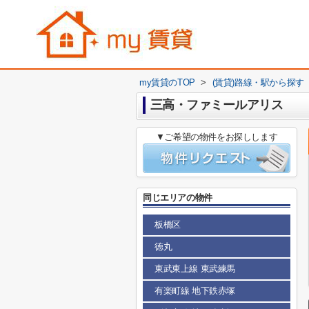
my賃貸のTOP
>
(賃貸)路線・駅から探す
三高・ファミールアリス
▼ご希望の物件をお探しします
同じエリアの物件
板橋区
徳丸
東武東上線 東武練馬
有楽町線 地下鉄赤塚