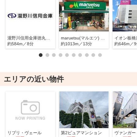
瀧野川信用金庫徳丸支店
maruetsu(マルエツ) 四葉店
イオン板橋
約584m／8分
約1013m／13分
約646m／
エリアの近い物件
リブリ・ヴェール
第2ピュアマンション