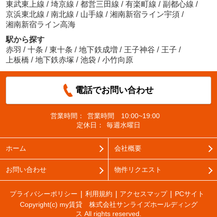
東武東上線
/
埼京線
/
都営三田線
/
有楽町線
/
副都心線
/
京浜東北線
/
南北線
/
山手線
/
湘南新宿ライン宇須
/
湘南新宿ライン高海
駅から探す
赤羽
/
十条
/
東十条
/
地下鉄成増
/
王子神谷
/
王子
/
上板橋
/
地下鉄赤塚
/
池袋
/
小竹向原
電話でお問い合わせ
営業時間：
営業時間 10:00~19:00
定休日：
毎週水曜日
ホーム
会社概要
お問い合わせ
物件リクエスト
プライバシーポリシー
利用規約
アクセスマップ
PCサイト
Copyright(c) my賃貸 株式会社サンライズホールディング
ス All rights reserved.