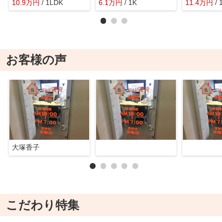
10.9
万
円
/ 1LDK
6.1
万
円
/ 1K
11.4
万
円
/ 
お客様の声
大塚香子
こだわり特集