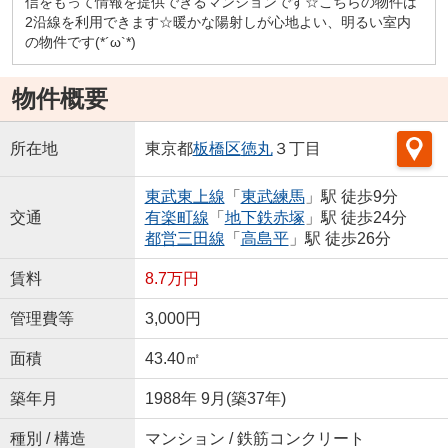
信をもって情報を提供できるマンションです☆こちらの物件は
2沿線を利用できます☆暖かな陽射しが心地よい、明るい室内
の物件です(*´ω`*)
物件概要
所在地
東京都
板橋区
徳丸
３丁目
東武東上線
「
東武練馬
」駅 徒歩9分
交通
有楽町線
「
地下鉄赤塚
」駅 徒歩24分
都営三田線
「
高島平
」駅 徒歩26分
賃料
8.7万円
管理費等
3,000円
面積
43.40㎡
築年月
1988年 9月(築37年)
種別 / 構造
マンション / 鉄筋コンクリート