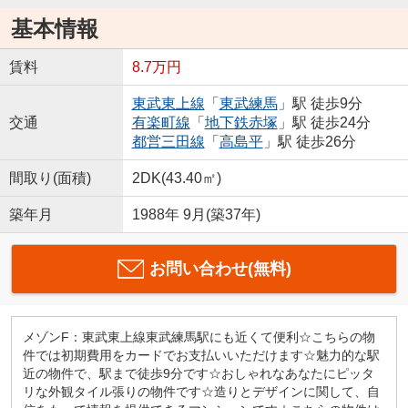
基本情報
賃料
8.7万円
東武東上線
「
東武練馬
」駅 徒歩9分
交通
有楽町線
「
地下鉄赤塚
」駅 徒歩24分
都営三田線
「
高島平
」駅 徒歩26分
間取り(面積)
2DK(43.40㎡)
築年月
1988年 9月(築37年)
お問い合わせ(無料)
メゾンF：東武東上線東武練馬駅にも近くて便利☆こちらの物
件では初期費用をカードでお支払いいただけます☆魅力的な駅
近の物件で、駅まで徒歩9分です☆おしゃれなあなたにピッタ
リな外観タイル張りの物件です☆造りとデザインに関して、自