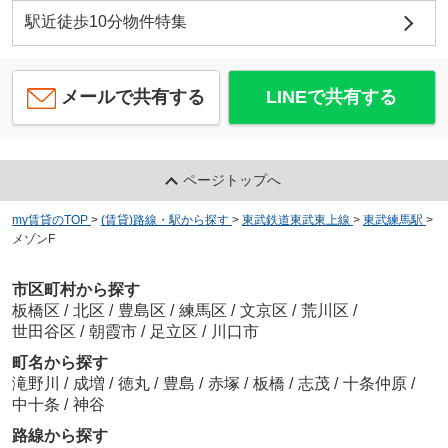
駅近徒歩10分物件特集
メールで共有する
LINEで共有する
ページトップへ
my賃貸のTOP
>
(賃貸)路線・駅から探す
>
東武鉄道東武東上線
>
東武練馬駅
>
メゾンF
市区町村から探す
板橋区
/
北区
/
豊島区
/
練馬区
/
文京区
/
荒川区
/
世田谷区
/
朝霞市
/
足立区
/
川口市
町名から探す
滝野川
/
成増
/
徳丸
/
豊島
/
赤塚
/
板橋
/
志茂
/
十条仲原
/
中十条
/
神谷
路線から探す