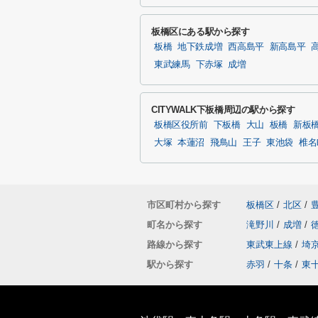
板橋区にある駅から探す
板橋
地下鉄成増
西高島平
新高島平
東武練馬
下赤塚
成増
CITYWALK下板橋周辺の駅から探す
板橋区役所前
下板橋
大山
板橋
新板
大塚
本蓮沼
飛鳥山
王子
東池袋
椎名
市区町村から探す
板橋区
/
北区
/
町名から探す
滝野川
/
成増
/
路線から探す
東武東上線
/
埼
駅から探す
赤羽
/
十条
/
東