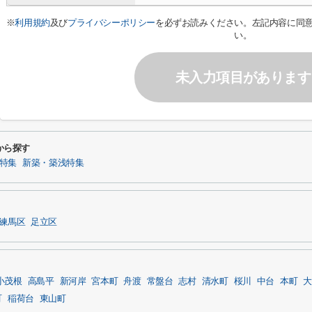
※
利用規約
及び
プライバシーポリシー
を必ずお読みください。左記内容に同
い。
未入力項目があります
から探す
件特集
新築・築浅特集
練馬区
足立区
小茂根
高島平
新河岸
宮本町
舟渡
常盤台
志村
清水町
桜川
中台
本町
大
町
稲荷台
東山町