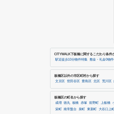
CITYWALK下板橋に関するこだわり条件
駅近徒歩10分物件特集
敷金・礼金0物
板橋区以外の市区町村から探す
文京区
世田谷区
豊島区
北区
荒川区
板橋区の町名から探す
成増
徳丸
板橋
赤塚
前野町
上板橋
栄町
南常盤台
泉町
東新町
大谷口上