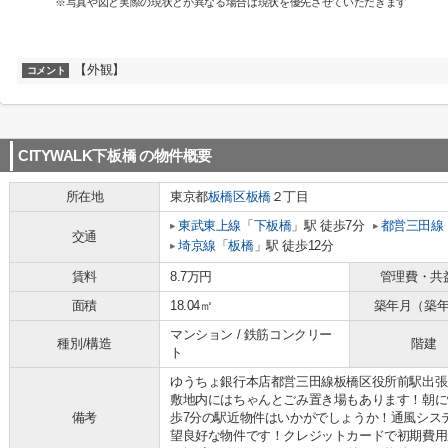
※写真や図と実際の現状とが異なる場合は現状を優先させていただきます
【外観】
コメント
CITYWALK下板橋
の物件概要
所在地
東京都
板橋区
板橋
２丁目
東武東上線
「
下板橋
」駅 徒歩7分
都営三田線
交通
埼京線
「
板橋
」駅 徒歩12分
賃料
8.7万円
管理費・共
面積
18.04㎡
築年月（築
マンション / 鉄筋コンクリー
種別/構造
階建
ト
ゆうちょ銀行本店都営三田線板橋区役所前駅出張
敷地内にはちゃんとごみ置き場もあります！朝に
備考
歩7分の駅近物件はいかがでしょうか！通風シス
望良好な物件です！クレジットカードで初期費用