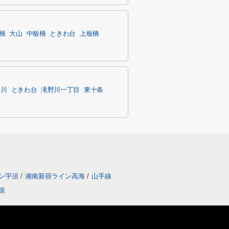
橋
大山
中板橋
ときわ台
上板橋
千川
ときわ台
滝野川一丁目
東十条
ン宇須
/
湘南新宿ライン高海
/
山手線
原