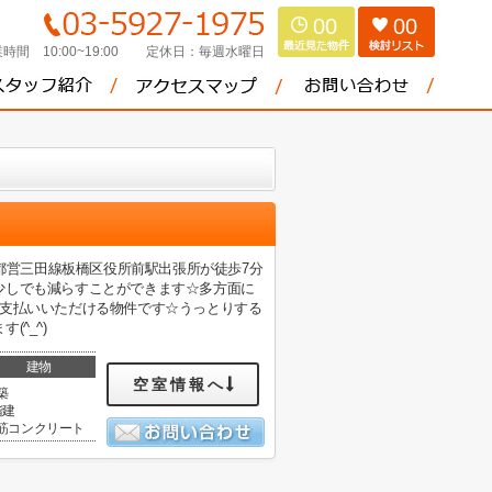
00
00
時間 10:00~19:00
定休日：
毎週水曜日
店都営三田線板橋区役所前駅出張所が徒歩7分
少しでも減らすことができます☆多方面に
お支払いいただける物件です☆うっとりする
^_^)
建物
空室情報へ
築
階建
筋コンクリート