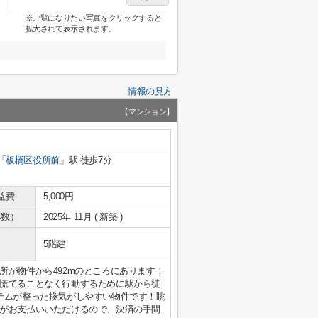
※ご覧になりたい写真をクリックすると
拡大されて表示されます。
情報の見方
【マンション】
「
板橋区役所前
」駅 徒歩7分
益費
5,000円
年数）
2025年 11月 ( 新築 )
5階建
所が物件から492mのところにあります！
慌てることなく行動するために駅から徒
テムが整った換気がしやすい物件です！眺
がお支払いいただけるので、決済の手間