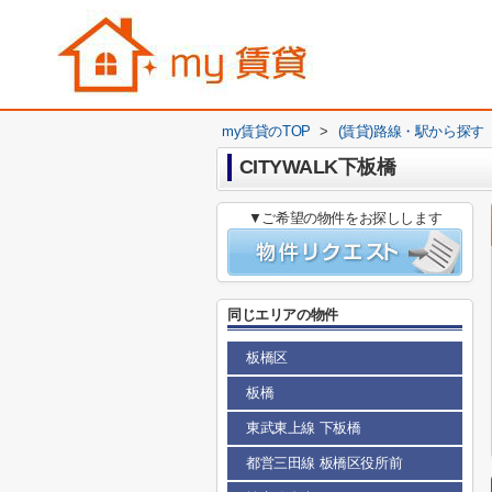
my賃貸のTOP
>
(賃貸)路線・駅から探す
CITYWALK下板橋
▼ご希望の物件をお探しします
同じエリアの物件
板橋区
板橋
東武東上線 下板橋
都営三田線 板橋区役所前