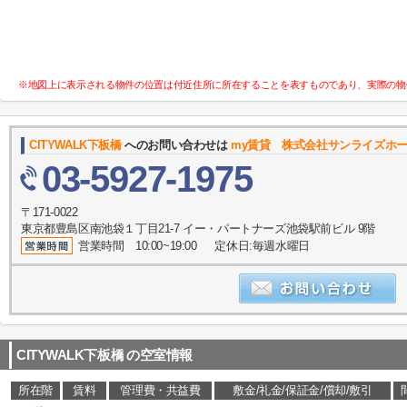
※地図上に表示される物件の位置は付近住所に所在することを表すものであり、実際の物
CITYWALK下板橋
へのお問い合わせは
my賃貸 株式会社サンライズホ
03-5927-1975
〒171-0022
東京都豊島区南池袋１丁目21-7 イー・パートナーズ池袋駅前ビル 9階
営業時間 10:00~19:00 定休日:毎週水曜日
CITYWALK下板橋
の空室情報
所在階
賃料
管理費・共益費
敷金/礼金/保証金/償却/敷引