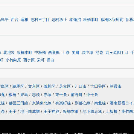
高島平
西台
蓮根
志村三丁目
志村坂上
本蓮沼
板橋本町
板橋区役所前
新板
橋
北池袋
板橋本町
中板橋
西巣鴨
十条
要町
庚申塚
池袋
西ヶ原四丁目
町
小竹向原
西ケ原
栄町
目白
豊島区
/
練馬区
/
文京区
/
荒川区
/
足立区
/
川口市
/
世田谷区
/
朝霞市
徳丸
/
板橋
/
豊島
/
志茂
/
赤塚
/
東十条
/
前野町
/
中十条
京線
/
都営三田線
/
京浜東北線
/
有楽町線
/
副都心線
/
南北線
/
湘南新宿ライ
十条
/
王子
/
地下鉄成増
/
王子神谷
/
板橋本町
/
地下鉄赤塚
/
上板橋
/
小竹向