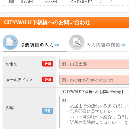
1階
8.7万円
5,000円
/
/
/
/
0ヶ月
0ヶ月
-
-
-
CITYWALK下板橋
へのお問い合わせ
お名前
必須
メールアドレス
必須
【CITYWALK下板橋へのお問い合わせ】
内容
任意