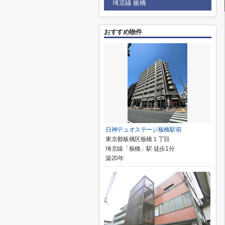
埼京線 板橋
おすすめ物件
日神デュオステージ板橋駅前
東京都板橋区板橋１丁目
埼京線「板橋」駅 徒歩1分
築20年