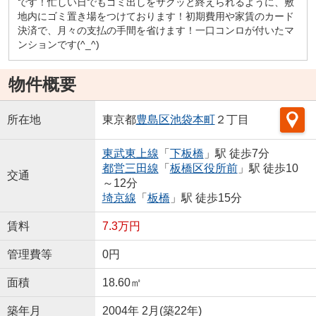
です！忙しい日でもゴミ出しをサクッと終えられるように、敷
地内にゴミ置き場をつけております！初期費用や家賃のカード
決済で、月々の支払の手間を省けます！一口コンロが付いたマ
ンションです(^_^)
物件概要
所在地
東京都
豊島区
池袋本町
２丁目
東武東上線
「
下板橋
」駅 徒歩7分
都営三田線
「
板橋区役所前
」駅 徒歩10
交通
～12分
埼京線
「
板橋
」駅 徒歩15分
賃料
7.3万円
管理費等
0円
面積
18.60㎡
築年月
2004年 2月(築22年)