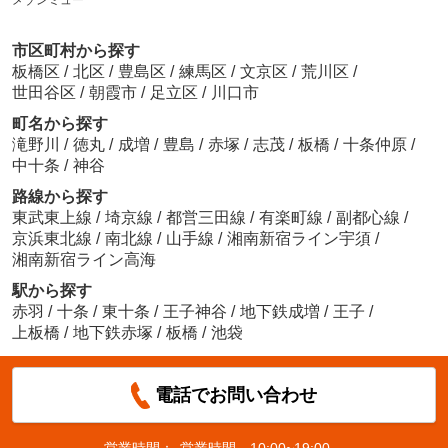
市区町村から探す
板橋区
/
北区
/
豊島区
/
練馬区
/
文京区
/
荒川区
/
世田谷区
/
朝霞市
/
足立区
/
川口市
町名から探す
滝野川
/
徳丸
/
成増
/
豊島
/
赤塚
/
志茂
/
板橋
/
十条仲原
/
中十条
/
神谷
路線から探す
東武東上線
/
埼京線
/
都営三田線
/
有楽町線
/
副都心線
/
京浜東北線
/
南北線
/
山手線
/
湘南新宿ライン宇須
/
湘南新宿ライン高海
駅から探す
赤羽
/
十条
/
東十条
/
王子神谷
/
地下鉄成増
/
王子
/
上板橋
/
地下鉄赤塚
/
板橋
/
池袋
電話でお問い合わせ