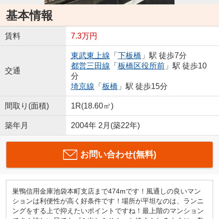
基本情報
賃料
7.3万円
東武東上線
「
下板橋
」駅 徒歩7分
都営三田線
「
板橋区役所前
」駅 徒歩10
交通
分
埼京線
「
板橋
」駅 徒歩15分
間取り(面積)
1R(18.60㎡)
築年月
2004年 2月(築22年)
お問い合わせ(無料)
巣鴨信用金庫池袋本町支店まで474mです！風通しの良いマン
ションは利便性が高く好条件です！場所が平坦なのは、ランニ
ングをする上で抑えたいポイントですね！最上階のマンション