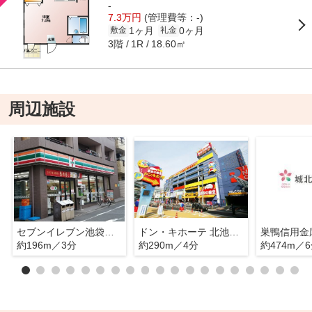
-
7.3万円
(管理費等：-)
1ヶ月
0ヶ月
敷金
礼金
3階
18.60㎡
1R
周辺施設
セブンイレブン池袋本町店
ドン・キホーテ 北池袋店
約196m／3分
約290m／4分
約474m／