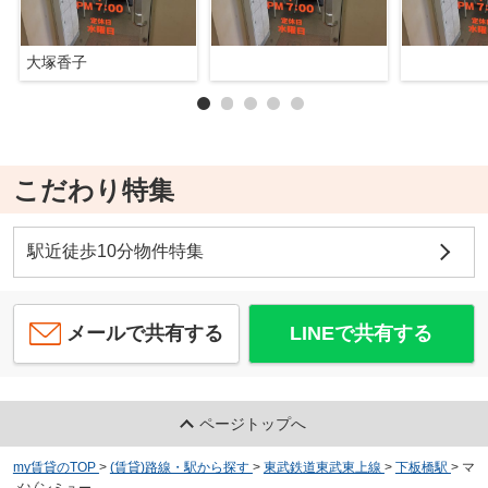
大塚香子
こだわり特集
駅近徒歩10分物件特集
メールで共有する
LINEで共有する
ページトップへ
my賃貸のTOP
>
(賃貸)路線・駅から探す
>
東武鉄道東武東上線
>
下板橋駅
>
マ
メゾンミュー