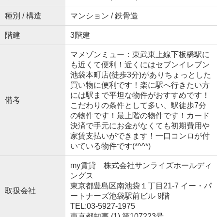
種別 / 構造
マンション / 鉄骨造
階建
3階建
マメゾンミュー：東武東上線下板橋駅に
も近くて便利！近くにはセブンイレブン
池袋本町店(徒歩3分)がありちょっとした
買い物に便利です！楽に駅へ行きたい方
には駅まで平坦な物件がおすすめです！
備考
こだわりの条件として多い、駅徒歩7分
の物件です！最上階の物件です！カード
決済で手元にお金がなくても初期費用や
家賃支払いができます！一口コンロが付
いている物件です(*^^*)
my賃貸 株式会社サンライズホールディ
ングス
東京都豊島区南池袋１丁目21-7 イー・パ
取扱会社
ートナーズ池袋駅前ビル 9階
TEL:03-5927-1975
東京都知事 (1) 第107223号