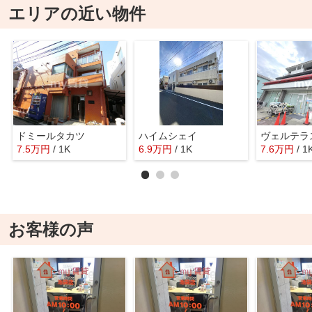
エリアの近い物件
ドミールタカツ
ハイムシェイ
ヴェルテラ
7.5
万
円
/ 1K
6.9
万
円
/ 1K
7.6
万
円
/ 1
お客様の声