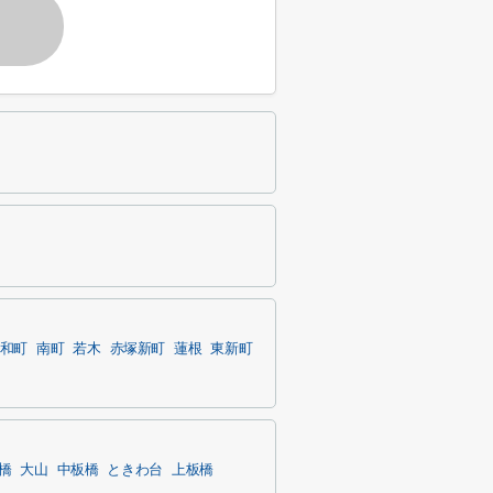
和町
南町
若木
赤塚新町
蓮根
東新町
橋
大山
中板橋
ときわ台
上板橋