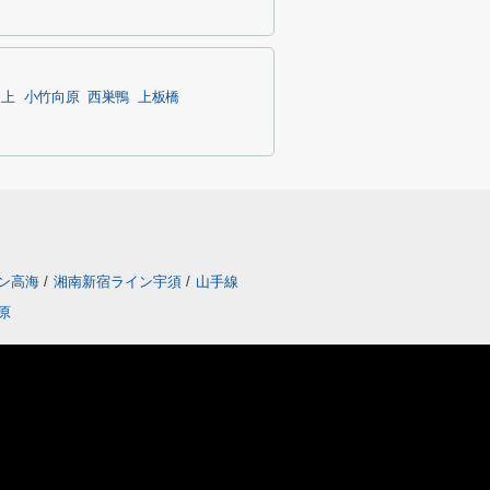
坂上
小竹向原
西巣鴨
上板橋
ン高海
/
湘南新宿ライン宇須
/
山手線
原