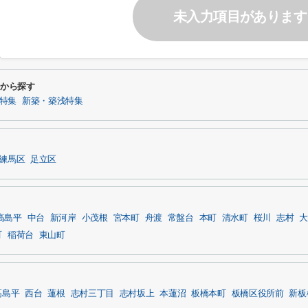
未入力項目があります
条件から探す
件特集
新築・築浅特集
練馬区
足立区
高島平
中台
新河岸
小茂根
宮本町
舟渡
常盤台
本町
清水町
桜川
志村
大
町
稲荷台
東山町
高島平
西台
蓮根
志村三丁目
志村坂上
本蓮沼
板橋本町
板橋区役所前
新板