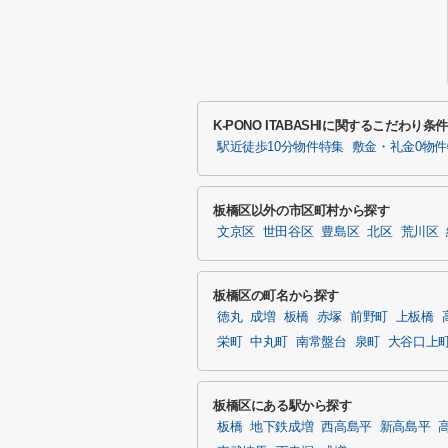
K-PONO ITABASHIに関するこだわり
駅近徒歩10分物件特集
敷金・礼金0物
板橋区以外の市区町村から探す
文京区
世田谷区
豊島区
北区
荒川区
板橋区の町名から探す
徳丸
成増
板橋
赤塚
前野町
上板橋
栄町
中丸町
南常盤台
泉町
大谷口上
板橋区にある駅から探す
板橋
地下鉄成増
西高島平
新高島平