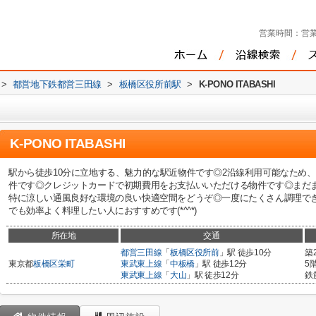
営業時間：
営業
>
都営地下鉄都営三田線
>
板橋区役所前駅
>
K-PONO ITABASHI
K-PONO ITABASHI
駅から徒歩10分に立地する、魅力的な駅近物件です◎2沿線利用可能なため
件です◎クレジットカードで初期費用をお支払いいただける物件です◎まだ
特に涼しい通風良好な環境の良い快適空間をどうぞ◎一度にたくさん調理で
でも効率よく料理したい人におすすめです(*^^*)
所在地
交通
都営三田線
「
板橋区役所前
」駅 徒歩10分
築
東京都
板橋区
栄町
東武東上線
「
中板橋
」駅 徒歩12分
5
東武東上線
「
大山
」駅 徒歩12分
鉄