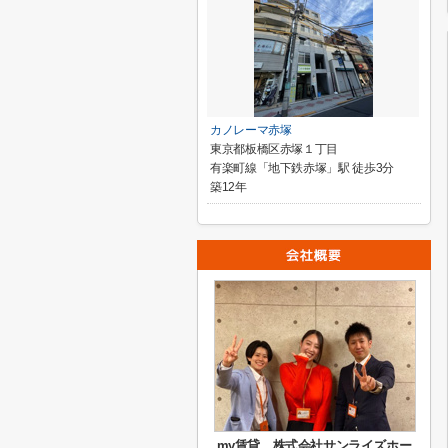
カノレーマ赤塚
東京都板橋区赤塚１丁目
有楽町線「地下鉄赤塚」駅 徒歩3分
築12年
my賃貸 株式会社サンライズホー