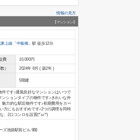
情報の見方
【マンション】
武東上線
「
中板橋
」駅 徒歩12分
益費
10,000円
年数）
2024年 8月 ( 築2年 )
5階建
物件です♪通風良好なマンションはいつで
マンションタイプの物件です♪きれいな外
、魅力的な駅近物件です♪初期費用をカー
い方にもおすすめです♪2つの調理を同時
口コンロを設置(*´ω`*)
ーズ池袋駅前ビル 9階