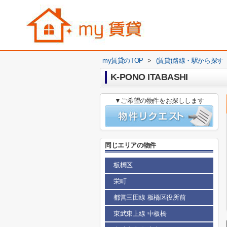
my賃貸のTOP
>
(賃貸)路線・駅から探す
K-PONO ITABASHI
▼ご希望の物件をお探しします
同じエリアの物件
板橋区
栄町
都営三田線 板橋区役所前
東武東上線 中板橋