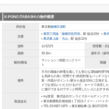
K-PONO ITABASHI
の物件概要
所在地
東京都
板橋区
栄町
都営三田線
「
板橋区役所前
」駅 徒歩10分
東
交通
東武東上線
「
大山
」駅 徒歩12分
賃料
12.6万円
管理費・共
面積
30.19㎡
築年月（築
マンション / 鉄筋コンクリー
種別/構造
階建
ト
片方の路線の終電を逃しても安心な2路線利用可
も気持ちの良い空間です♪防犯対策もバッチリな
備考
装・内装がポイント♪駅から徒歩10分に立地する
ドでお支払いいただけるので、カードで決済した
に進行できるのでサッと料理したい人におすすめな、2
my賃貸 株式会社サンライズホールディングス
東京都豊島区南池袋１丁目21-7 イー・パートナ
取扱会社
TEL:03-5927-1975
東京都知事 (1) 第107223号