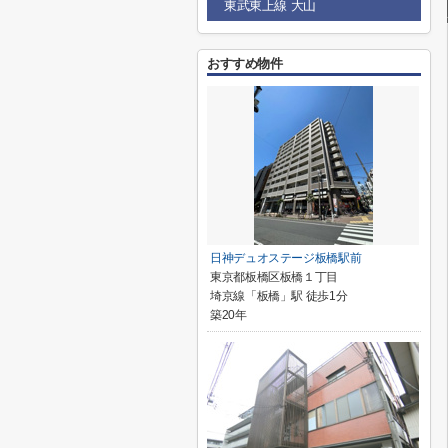
東武東上線 大山
おすすめ物件
日神デュオステージ板橋駅前
東京都板橋区板橋１丁目
埼京線「板橋」駅 徒歩1分
築20年