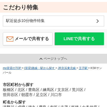
こだわり特集
駅近徒歩10分物件特集
メールで共有する
LINEで共有する
ページトップへ
my賃貸のTOP
>
(賃貸)路線・駅から探す
>
JR京浜東北線
>
王子駅
>
KSKサン
パール
市区町村から探す
板橋区
/
北区
/
豊島区
/
練馬区
/
文京区
/
荒川区
/
世田谷区
/
朝霞市
/
足立区
/
川口市
町名から探す