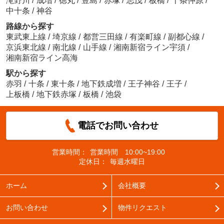
滝野川
/
成増
/
徳丸
/
豊島
/
赤塚
/
志茂
/
板橋
/
十条仲原
/
中十条
/
神谷
路線から探す
東武東上線
/
埼京線
/
都営三田線
/
有楽町線
/
副都心線
/
京浜東北線
/
南北線
/
山手線
/
湘南新宿ライン宇須
/
湘南新宿ライン高海
駅から探す
赤羽
/
十条
/
東十条
/
地下鉄成増
/
王子神谷
/
王子
/
上板橋
/
地下鉄赤塚
/
板橋
/
池袋
電話でお問い合わせ
営業時間：
営業時間 10:00~19:00
定休日：
毎週水曜日
ホーム
会社概要
お問い合わせ
物件リクエスト