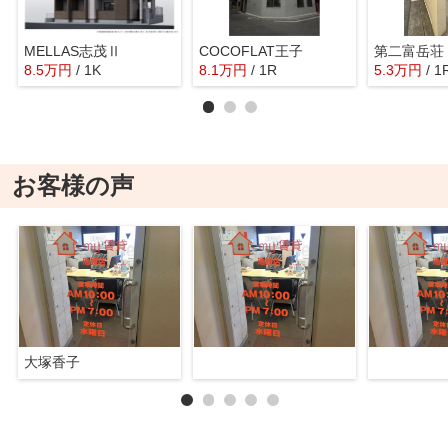
MELLAS志茂Ⅱ
COCOFLAT王子
第二富岳荘
8.5
万
円
/ 1K
8.1
万
円
/ 1R
5.3
万
円
/ 1
お客様の声
大塚香子