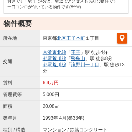
付きです！駅まで4分と、駅近でアクセスも良好な物件です！
一口コンロが付いている物件です(#^^#)
物件概要
所在地
東京都
北区
王子本町
１丁目
京浜東北線
「
王子
」駅 徒歩4分
都電荒川線
「
飛鳥山
」駅 徒歩8分
交通
都電荒川線
「
滝野川一丁目
」駅 徒歩13
分
賃料
6.4万円
管理費等
5,000円
面積
20.08㎡
築年月
1993年 4月(築33年)
種別 / 構造
マンション / 鉄筋コンクリート