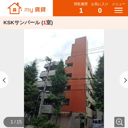
閲覧履歴
お気に入り
メニュー
1
0
KSKサンパール (
1
室)
1 / 15