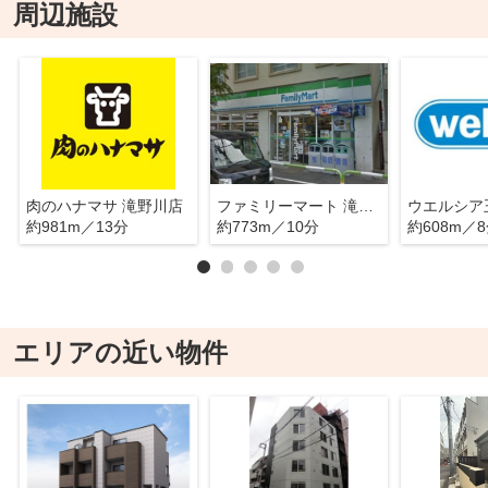
周辺施設
肉のハナマサ 滝野川店
ファミリーマート 滝野川店
約981m／13分
約773m／10分
約608m／
エリアの近い物件