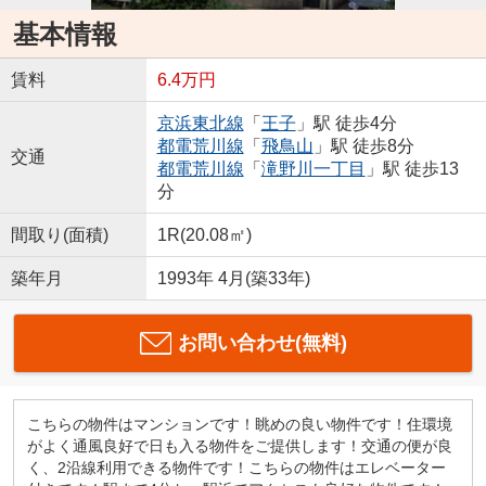
基本情報
賃料
6.4万円
京浜東北線
「
王子
」駅 徒歩4分
都電荒川線
「
飛鳥山
」駅 徒歩8分
交通
都電荒川線
「
滝野川一丁目
」駅 徒歩13
分
間取り(面積)
1R(20.08㎡)
築年月
1993年 4月(築33年)
お問い合わせ(無料)
こちらの物件はマンションです！眺めの良い物件です！住環境
がよく通風良好で日も入る物件をご提供します！交通の便が良
く、2沿線利用できる物件です！こちらの物件はエレベーター