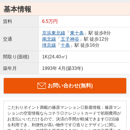
基本情報
賃料
6.5万円
京浜東北線
「
東十条
」駅 徒歩8分
交通
南北線
「
王子神谷
」駅 徒歩12分
埼京線
「
十条
」駅 徒歩16分
間取り(面積)
1K(24.40㎡)
築年月
1993年 4月(築33年)
お問い合わせ(無料)
こだわりポイント満載の篠原マンション◎新着情報：篠原マン
ションの空室情報ならコチラ◎クレジットカードで初期費用が
お支払いいただけるので、決済の手間が軽減できます◎2沿線
を利用でき、利便性が高い物件です◎造りとデザインに関し