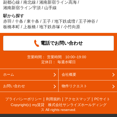
副都心線
/
南北線
/
湘南新宿ライン高海
/
湘南新宿ライン宇須
/
山手線
駅から探す
赤羽
/
十条
/
東十条
/
王子
/
地下鉄成増
/
王子神谷
/
板橋本町
/
上板橋
/
地下鉄赤塚
/
小竹向原
電話でお問い合わせ
営業時間：
営業時間 10:00~19:00
定休日：
毎週水曜日
ホーム
会社概要
お問い合わせ
物件リクエスト
プライバシーポリシー
利用規約
アクセスマップ
PCサイト
Copyright(c) my賃貸 株式会社サンライズホールディング
ス All rights reserved.