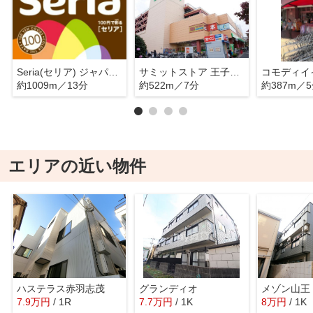
Seria(セリア) ジャパンミート王子店
サミットストア 王子桜田通り店
約1009m／13分
約522m／7分
約387m／
エリアの近い物件
ハステラス赤羽志茂
グランディオ
メゾン山王
7.9
万
円
/ 1R
7.7
万
円
/ 1K
8
万
円
/ 1K