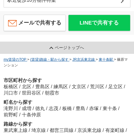
駅近徒歩10分物件特集
メールで共有する
LINEで共有する
ページトップへ
my賃貸のTOP
>
(賃貸)路線・駅から探す
>
JR京浜東北線
>
東十条駅
>
篠原マ
ンション
市区町村から探す
板橋区
/
北区
/
豊島区
/
練馬区
/
文京区
/
荒川区
/
足立区
/
川口市
/
世田谷区
/
朝霞市
町名から探す
滝野川
/
成増
/
徳丸
/
志茂
/
板橋
/
豊島
/
赤塚
/
東十条
/
前野町
/
十条仲原
路線から探す
東武東上線
/
埼京線
/
都営三田線
/
京浜東北線
/
有楽町線
/