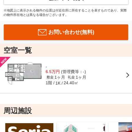
※地図上に表示される物件の位置は付近住所に所在することを表すものであり、実際
の物件所在地とは異なる場合がございます。
お問い合わせ(無料)
空室一覧
-
6.5万円
(管理費等：-)
1ヶ月
1ヶ月
敷金
礼金
1階
24.40㎡
1K
周辺施設