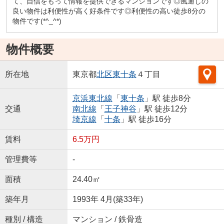
て、自信をもって情報を提供できるマンションです◎風通しの
良い物件は利便性が高く好条件です◎利便性の高い徒歩8分の
物件です(*^_^*)
物件概要
所在地
東京都
北区
東十条
４丁目
京浜東北線
「
東十条
」駅 徒歩8分
交通
南北線
「
王子神谷
」駅 徒歩12分
埼京線
「
十条
」駅 徒歩16分
賃料
6.5万円
管理費等
-
面積
24.40㎡
築年月
1993年 4月(築33年)
種別 / 構造
マンション / 鉄骨造