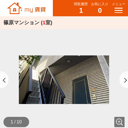
閲覧履歴
お気に入り
メニュー
1
0
篠原マンション (
1
室)
1 / 10