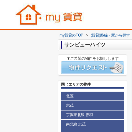
my賃貸のTOP
>
(賃貸)路線・駅から探す
サンビューハイツ
▼ご希望の物件をお探しします
同じエリアの物件
北区
志茂
京浜東北線 赤羽
南北線 志茂