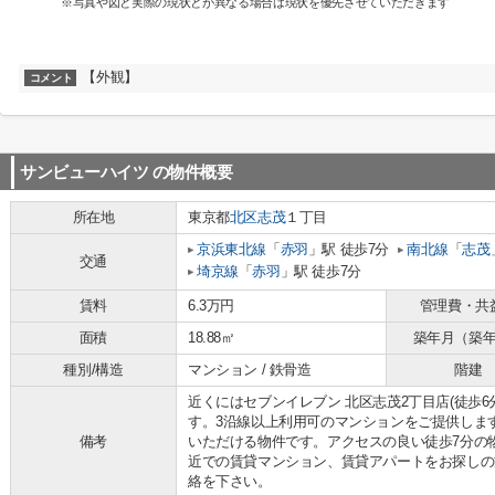
※写真や図と実際の現状とが異なる場合は現状を優先させていただきます
【外観】
コメント
サンビューハイツ
の物件概要
所在地
東京都
北区
志茂
１丁目
京浜東北線
「
赤羽
」駅 徒歩7分
南北線
「
志茂
交通
埼京線
「
赤羽
」駅 徒歩7分
賃料
6.3万円
管理費・共
面積
18.88㎡
築年月（築
種別/構造
マンション / 鉄骨造
階建
近くにはセブンイレブン 北区志茂2丁目店(徒歩
す。3沿線以上利用可のマンションをご提供しま
備考
いただける物件です。アクセスの良い徒歩7分の
近での賃貸マンション、賃貸アパートをお探しの
絡を下さい。