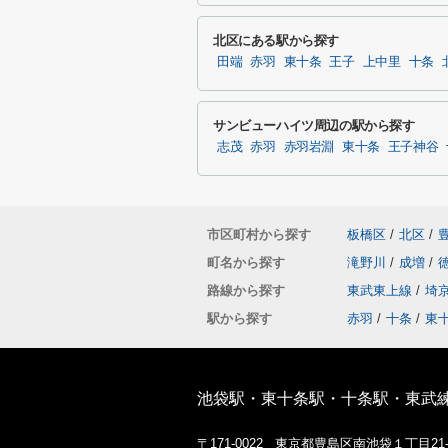
北区にある駅から探す
田端
赤羽
東十条
王子
上中里
十条
サンビューハイツ周辺の駅から探す
志茂
赤羽
赤羽岩淵
東十条
王子神谷
市区町村から探す
板橋区
/
北区
/
町名から探す
滝野川
/
成増
/
路線から探す
東武東上線
/
埼
駅から探す
赤羽
/
十条
/
東
池袋駅・東十条駅・十条駅・東武
〒171-0022 東京都豊島区南池袋１丁目2