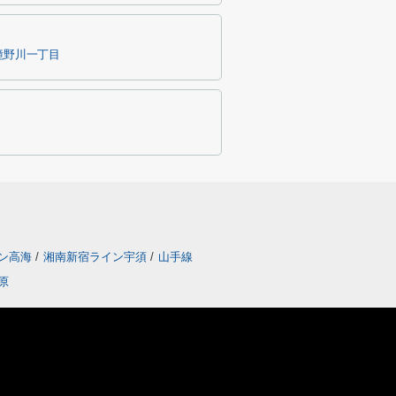
滝野川一丁目
ン高海
/
湘南新宿ライン宇須
/
山手線
原