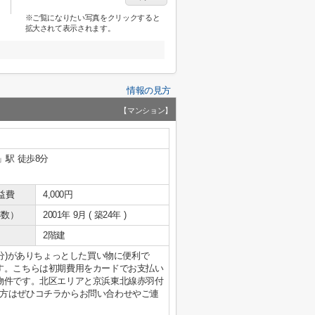
※ご覧になりたい写真をクリックすると
拡大されて表示されます。
情報の見方
【マンション】
」駅 徒歩8分
益費
4,000円
年数）
2001年 9月 ( 築24年 )
2階建
6分)がありちょっとした買い物に便利で
す。こちらは初期費用をカードでお支払い
物件です。北区エリアと京浜東北線赤羽付
方はぜひコチラからお問い合わせやご連