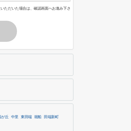
意いただいた場合は、確認画面へお進み下さ
西が丘
中里
東田端
堀船
田端新町