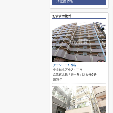
埼京線 赤羽
おすすめ物件
グランドール神谷
東京都北区神谷１丁目
京浜東北線「東十条」駅 徒歩7分
築32年