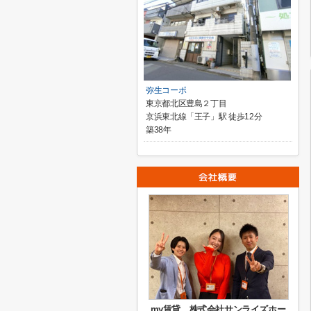
弥生コーポ
東京都北区豊島２丁目
京浜東北線「王子」駅 徒歩12分
築38年
my賃貸 株式会社サンライズホー