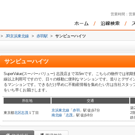
営業時間：
営業
>
JR京浜東北線
>
赤羽駅
>
サンビューハイツ
サンビューハイツ
SuperValue(スーパーバリュー) 志茂店まで315mです。こちらの物件で
線以上利用可ですので、日々の移動に便利なマンションです。造りとデザイ
るマンションです。できるだけ早めに不動産情報を集めたい方は当社スタッ
をいち早くお届けします。
所在地
交通
築
京浜東北線
「
赤羽
」駅 徒歩7分
東京都
北区
志茂
１丁目
2
南北線
「
志茂
」駅 徒歩8分
鉄