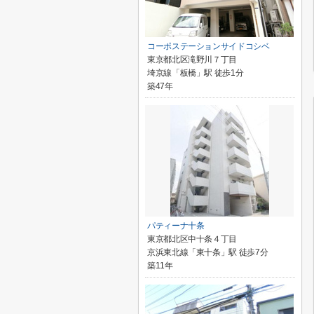
コーポステーションサイドコシベ
東京都北区滝野川７丁目
埼京線「板橋」駅 徒歩1分
築47年
パティーナ十条
東京都北区中十条４丁目
京浜東北線「東十条」駅 徒歩7分
築11年