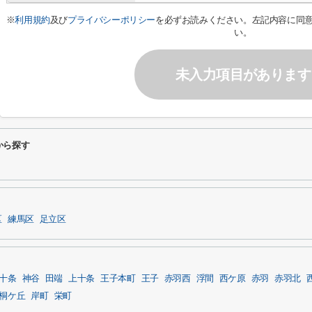
※
利用規約
及び
プライバシーポリシー
を必ずお読みください。左記内容に同
い。
未入力項目があります
から探す
区
練馬区
足立区
十条
神谷
田端
上十条
王子本町
王子
赤羽西
浮間
西ケ原
赤羽
赤羽北
桐ケ丘
岸町
栄町