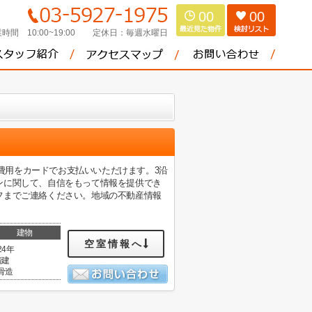
00
00
時間 10:00~19:00
定休日：
毎週水曜日
は初期費用をカードでお支払いいただけます。3沿
ンに関して、自信をもって情報を提供でき
フまでご連絡ください。地域の不動産情報
建物
空室情報へ
24年
階建
骨造