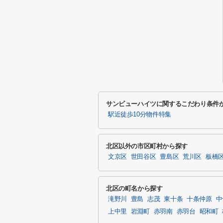
サンビューハイツに関するこだわり条件
駅近徒歩10分物件特集
北区以外の市区町村から探す
文京区
世田谷区
豊島区
荒川区
板橋
北区の町名から探す
滝野川
豊島
志茂
東十条
十条仲原
中
上中里
岩淵町
赤羽南
赤羽台
昭和町