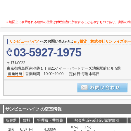
※地図上に表示される物件の位置は付近住所に所在することを表すものであり、実際の物
サンビューハイツ
へのお問い合わせは
my賃貸 株式会社サンライズホ
03-5927-1975
〒171-0022
東京都豊島区南池袋１丁目21-7 イー・パートナーズ池袋駅前ビル 9階
営業時間 10:00~19:00 定休日:毎週水曜日
サンビューハイツ
の空室情報
所在階
賃料
管理費・共益費
敷金/礼金/保証金/償却/敷引
0.5ヶ
1.5ヶ
1階
6.3万円
4,000円