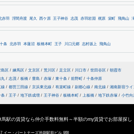
北赤羽
浮間舟渡
尾久
西ケ原
王子神谷
志茂
赤羽岩淵
梶原
栄町
飛鳥山
十条
北赤羽
本蓮沼
板橋本町
王子
川口元郷
志村坂上
飛鳥山
豊島区
/
練馬区
/
文京区
/
荒川区
/
足立区
/
川口市
/
世田谷区
/
朝霞市
徳丸
/
志茂
/
板橋
/
豊島
/
赤塚
/
東十条
/
前野町
/
十条仲原
京線
/
都営三田線
/
京浜東北線
/
有楽町線
/
副都心線
/
南北線
/
湘南新宿ライ
十条
/
王子
/
地下鉄成増
/
王子神谷
/
板橋本町
/
上板橋
/
地下鉄赤塚
/
小竹向
練馬駅の賃貸なら仲介手数料無料～半額のmy賃貸でお部屋探し
1-7 イー・パートナーズ池袋駅前ビル 9階