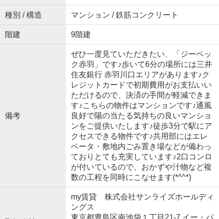
種別 / 構造
マンション / 鉄筋コンクリート
階建
9階建
ぜひ一度見ていただきたい、「ジーベッ
ク赤羽」です♪歩いて6分の場所には三井
住友銀行 赤羽川口エリアがあります♪ク
レジットカードで初期費用がお支払いい
ただけるので、決済の手間が軽減できま
す♪こちらの物件はマンションです♪通風
備考
良好で陽の当たる気持ちの良いマンショ
ンをご提供いたします♪徒歩3分で駅にア
クセスできる物件です♪共用部にはエレ
ベータ・敷地内ごみ置き場などが備わっ
ておりとても充実しています♪2口コンロ
が付いているので、おかずや汁物など複
数の工程を同時にこなせます(*^^*)
my賃貸 株式会社サンライズホールディ
ングス
東京都豊島区南池袋１丁目21-7 イー・パ