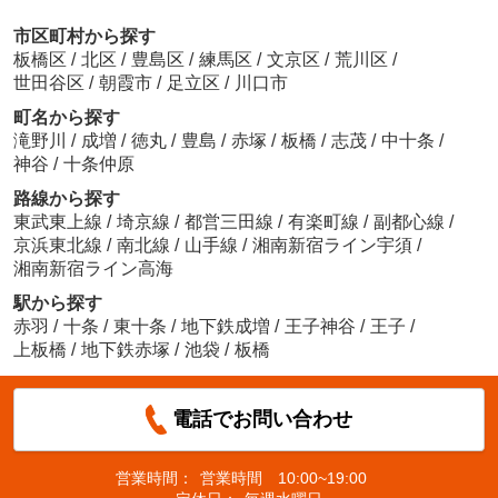
市区町村から探す
板橋区
/
北区
/
豊島区
/
練馬区
/
文京区
/
荒川区
/
世田谷区
/
朝霞市
/
足立区
/
川口市
町名から探す
滝野川
/
成増
/
徳丸
/
豊島
/
赤塚
/
板橋
/
志茂
/
中十条
/
神谷
/
十条仲原
路線から探す
東武東上線
/
埼京線
/
都営三田線
/
有楽町線
/
副都心線
/
京浜東北線
/
南北線
/
山手線
/
湘南新宿ライン宇須
/
湘南新宿ライン高海
駅から探す
赤羽
/
十条
/
東十条
/
地下鉄成増
/
王子神谷
/
王子
/
上板橋
/
地下鉄赤塚
/
池袋
/
板橋
電話でお問い合わせ
営業時間：
営業時間 10:00~19:00