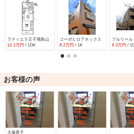
ラティエラ王子飛鳥山
コーポヒロアネックス
フルリール
12.1
万
円
/ 1DK
8.2
万
円
/ 1K
8.3
万
円
/ 1
お客様の声
大塚香子