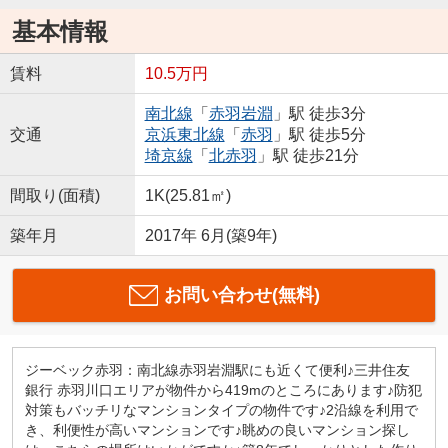
基本情報
賃料
10.5万円
南北線
「
赤羽岩淵
」駅 徒歩3分
交通
京浜東北線
「
赤羽
」駅 徒歩5分
埼京線
「
北赤羽
」駅 徒歩21分
間取り(面積)
1K(25.81㎡)
築年月
2017年 6月(築9年)
お問い合わせ(無料)
ジーベック赤羽：南北線赤羽岩淵駅にも近くて便利♪三井住友
銀行 赤羽川口エリアが物件から419mのところにあります♪防犯
対策もバッチリなマンションタイプの物件です♪2沿線を利用で
き、利便性が高いマンションです♪眺めの良いマンション探し