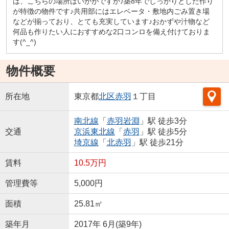
は、こちらの場所はいかがですか♪築8年でしっかりとした作り
が特徴の物件です♪共用部にはエレベータ・敷地内ごみ置き場
などが揃っており、とても充実しています♪おかずや汁物など
何品も作りたい人におすすめな2口コンロを備え付けておりま
す(^_^)
物件概要
所在地
東京都
北区
赤羽
１丁目
南北線
「
赤羽岩淵
」駅 徒歩3分
交通
京浜東北線
「
赤羽
」駅 徒歩5分
埼京線
「
北赤羽
」駅 徒歩21分
賃料
10.5万円
管理費等
5,000円
面積
25.81㎡
築年月
2017年 6月(築9年)