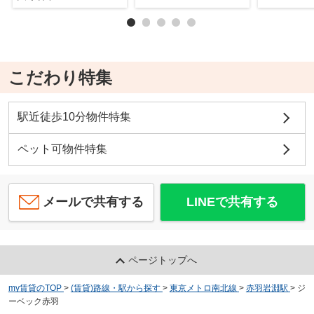
こだわり特集
駅近徒歩10分物件特集
ペット可物件特集
メールで共有する
LINEで共有する
ページトップへ
my賃貸のTOP
>
(賃貸)路線・駅から探す
>
東京メトロ南北線
>
赤羽岩淵駅
>
ジ
ーベック赤羽