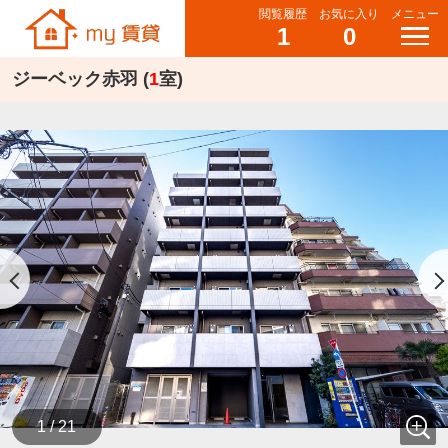
閲覧履歴
お気に入り
メニュー
1
0
ジーベック赤羽 (
1
室)
1 / 21