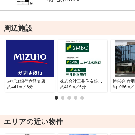
周辺施設
みずほ銀行赤羽支店
株式会社三井住友銀行 赤羽川口エリア
約441m／6分
約419m／6分
約1066m／
エリアの近い物件