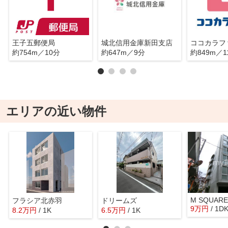
王子五郵便局
城北信用金庫新田支店
約754m／10分
約647m／9分
約849m／1
エリアの近い物件
M SQUARE
フラシア北赤羽
ドリームズ
9
万
円
/ 1D
8.2
万
円
/ 1K
6.5
万
円
/ 1K