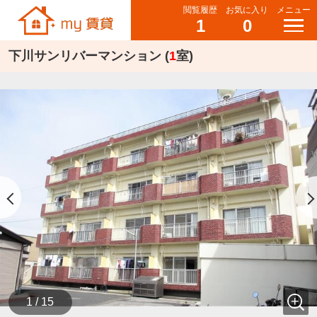
閲覧履歴
お気に入り
メニュー
1
0
下川サンリバーマンション (
1
室)
1 / 15