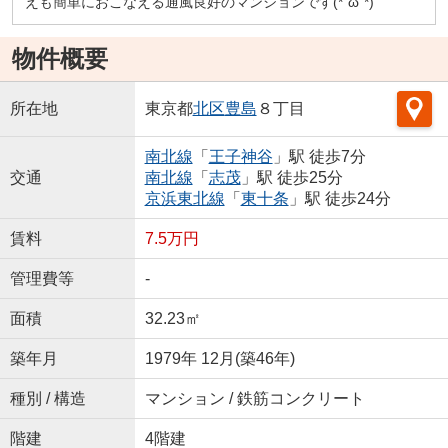
えも簡単におこなえる通風良好のマンションです(*´ω`*)
物件概要
所在地
東京都
北区
豊島
８丁目
南北線
「
王子神谷
」駅 徒歩7分
交通
南北線
「
志茂
」駅 徒歩25分
京浜東北線
「
東十条
」駅 徒歩24分
賃料
7.5万円
管理費等
-
面積
32.23㎡
築年月
1979年 12月(築46年)
種別 / 構造
マンション / 鉄筋コンクリート
階建
4階建