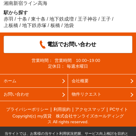
湘南新宿ライン高海
駅から探す
赤羽
/
十条
/
東十条
/
地下鉄成増
/
王子神谷
/
王子
/
上板橋
/
地下鉄赤塚
/
板橋
/
池袋
電話でお問い合わせ
営業時間：
営業時間 10:00~19:00
定休日：
毎週水曜日
ホーム
会社概要
お問い合わせ
物件リクエスト
プライバシーポリシー
利用規約
アクセスマップ
PCサイト
Copyright(c) my賃貸 株式会社サンライズホールディング
ス All rights reserved.
当サイトでは、お客様の当サイト利用状況把握、サービス向上検討を目的と