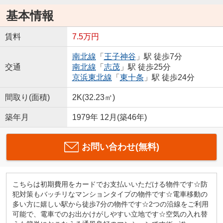
基本情報
賃料
7.5万円
南北線
「
王子神谷
」駅 徒歩7分
交通
南北線
「
志茂
」駅 徒歩25分
京浜東北線
「
東十条
」駅 徒歩24分
間取り(面積)
2K(32.23㎡)
築年月
1979年 12月(築46年)
お問い合わせ(無料)
こちらは初期費用をカードでお支払いいただける物件です☆防
犯対策もバッチリなマンションタイプの物件です☆電車移動の
多い方に嬉しい駅から徒歩7分の物件です☆2つの沿線をご利用
可能で、電車でのお出かけがしやすい立地です☆空気の入れ替