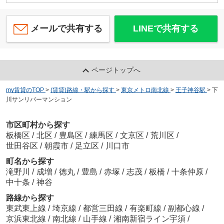
メールで共有する
LINEで共有する
ページトップへ
my賃貸のTOP
>
(賃貸)路線・駅から探す
>
東京メトロ南北線
>
王子神谷駅
>
下
川サンリバーマンション
市区町村から探す
板橋区
/
北区
/
豊島区
/
練馬区
/
文京区
/
荒川区
/
世田谷区
/
朝霞市
/
足立区
/
川口市
町名から探す
滝野川
/
成増
/
徳丸
/
豊島
/
赤塚
/
志茂
/
板橋
/
十条仲原
/
中十条
/
神谷
路線から探す
東武東上線
/
埼京線
/
都営三田線
/
有楽町線
/
副都心線
/
京浜東北線
/
南北線
/
山手線
/
湘南新宿ライン宇須
/