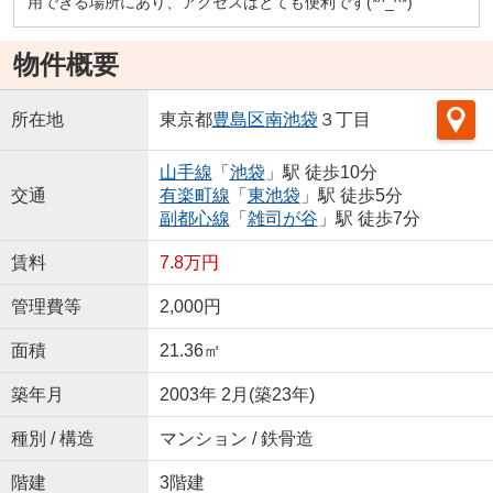
用できる場所にあり、アクセスはとても便利です(*^_^*)
物件概要
所在地
東京都
豊島区
南池袋
３丁目
山手線
「
池袋
」駅 徒歩10分
交通
有楽町線
「
東池袋
」駅 徒歩5分
副都心線
「
雑司が谷
」駅 徒歩7分
賃料
7.8万円
管理費等
2,000円
面積
21.36㎡
築年月
2003年 2月(築23年)
種別 / 構造
マンション / 鉄骨造
階建
3階建