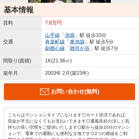
基本情報
賃料
7.8万円
山手線
「
池袋
」駅 徒歩10分
交通
有楽町線
「
東池袋
」駅 徒歩5分
副都心線
「
雑司が谷
」駅 徒歩7分
間取り(面積)
1K(21.36㎡)
築年月
2003年 2月(築23年)
お問い合わせ(無料)
こちらはマンションタイプになります◎カード決済であれば、
現金が手元になくてもお支払いできます◎通風良好の涼しく気
持ちの良い空間をご提供いたします◎駅から徒歩10分のマンシ
ョンで、電車での通勤にも便利な立地です◎2つの路線をご利