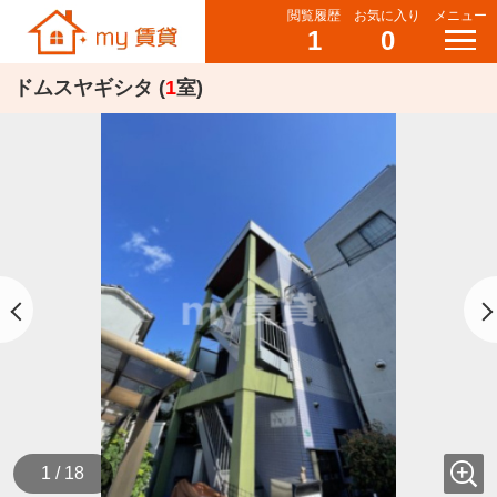
閲覧履歴
お気に入り
メニュー
1
0
ドムスヤギシタ (
1
室)
1 / 18