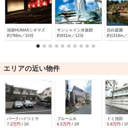
池袋HUMAXシネマズ
サンシャイン水族館
目白庭園
約788m／10分
約931m／12分
約1318m／
エリアの近い物件
パークハイツミヤ
ブルームＫ
ドミ池田
7.2
万
円
/ 1K
6.5
万
円
/ 1R
5.8
万
円
/ 1