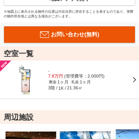
※地図上に表示される物件の位置は付近住所に所在することを表すものであり、実際
の物件所在地とは異なる場合がございます。
お問い合わせ(無料)
空室一覧
-
7.8万円
(管理費等：2,000円)
1ヶ月
1ヶ月
敷金
礼金
3階
21.36㎡
1K
周辺施設