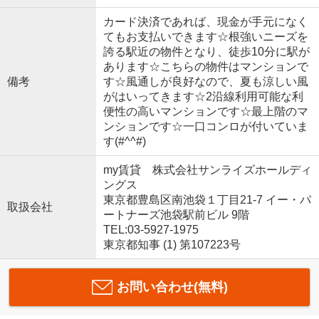
カード決済であれば、現金が手元になく
てもお支払いできます☆根強いニーズを
誇る駅近の物件となり、徒歩10分に駅が
あります☆こちらの物件はマンションで
備考
す☆風通しが良好なので、夏も涼しい風
がはいってきます☆2沿線利用可能な利
便性の高いマンションです☆最上階のマ
ンションです☆一口コンロが付いていま
す(#^^#)
my賃貸 株式会社サンライズホールディ
ングス
東京都豊島区南池袋１丁目21-7 イー・パ
取扱会社
ートナーズ池袋駅前ビル 9階
TEL:03-5927-1975
東京都知事 (1) 第107223号
お問い合わせ(無料)