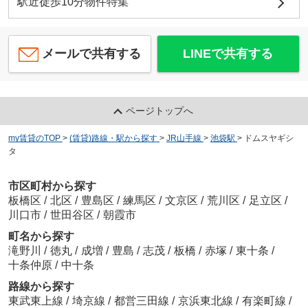
駅近徒歩10分物件特集
メールで共有する
LINEで共有する
ページトップへ
my賃貸のTOP
>
(賃貸)路線・駅から探す
>
JR山手線
>
池袋駅
>
ドムスヤギシ
タ
市区町村から探す
板橋区
/
北区
/
豊島区
/
練馬区
/
文京区
/
荒川区
/
足立区
/
川口市
/
世田谷区
/
朝霞市
町名から探す
滝野川
/
徳丸
/
成増
/
豊島
/
志茂
/
板橋
/
赤塚
/
東十条
/
十条仲原
/
中十条
路線から探す
東武東上線
/
埼京線
/
都営三田線
/
京浜東北線
/
有楽町線
/