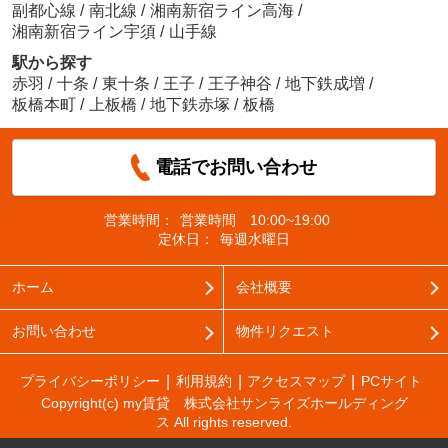
副都心線
/
南北線
/
湘南新宿ライン高海
/
湘南新宿ライン宇須
/
山手線
駅から探す
赤羽
/
十条
/
東十条
/
王子
/
王子神谷
/
地下鉄成増
/
板橋本町
/
上板橋
/
地下鉄赤塚
/
板橋
電話でお問い合わせ
営業時間：
営業時間 10:00~19:00
定休日：
毎週水曜日
ホーム
会社概要
お問い合わせ
物件リクエスト
プライバシーポリシー
利用規約
アクセスマップ
PCサイト
Copyright(c) my賃貸 株式会社サンライズホールディング
ス All rights reserved.