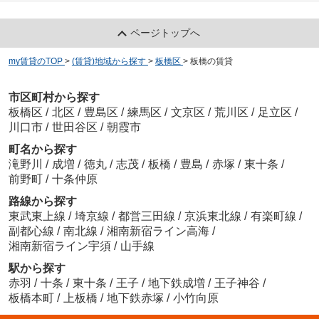
ページトップへ
my賃貸のTOP
>
(賃貸)地域から探す
>
板橋区
>
板橋の賃貸
市区町村から探す
板橋区
/
北区
/
豊島区
/
練馬区
/
文京区
/
荒川区
/
足立区
/
川口市
/
世田谷区
/
朝霞市
町名から探す
滝野川
/
成増
/
徳丸
/
志茂
/
板橋
/
豊島
/
赤塚
/
東十条
/
前野町
/
十条仲原
路線から探す
東武東上線
/
埼京線
/
都営三田線
/
京浜東北線
/
有楽町線
/
副都心線
/
南北線
/
湘南新宿ライン高海
/
湘南新宿ライン宇須
/
山手線
駅から探す
赤羽
/
十条
/
東十条
/
王子
/
地下鉄成増
/
王子神谷
/
板橋本町
/
上板橋
/
地下鉄赤塚
/
小竹向原