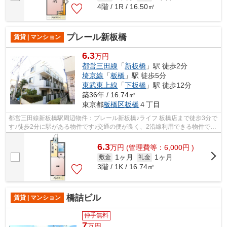
4階 / 1R / 16.50㎡
プレール新板橋
賃貸 | マンション
6.3
万円
都営三田線
「
新板橋
」駅 徒歩2分
埼京線
「
板橋
」駅 徒歩5分
東武東上線
「
下板橋
」駅 徒歩12分
築36年 / 16.74㎡
東京都
板橋区
板橋
４丁目
都営三田線新板橋駅周辺物件：プレール新板橋♪ライフ 板橋店まで徒歩3分で
す♪徒歩2分に駅がある物件です♪交通の便が良く、2沿線利用できる物件です
♪初期費用や家賃のカード決済で、月...
6.3
万
円
(管理費等：6,000円 )
1ヶ月
1ヶ月
敷金
礼金
3階 / 1K / 16.74㎡
橋詰ビル
賃貸 | マンション
仲手無料
7
万円