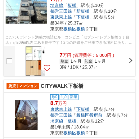
埼京線
「
板橋
」駅 徒歩10分
都営三田線
「
新板橋
」駅 徒歩10分
東武東上線
「
下板橋
」駅 徒歩5分
築34年 / 25.37㎡
東京都
板橋区
板橋
２丁目
こだわりポイント満載の橋詰ビル！コンビニ「セブン-イレブン板橋２丁目
店」が209m以内にある物件です！2つの路線をご利用できる場所にあり、ア
クセスはとても便利です！根強いニーズ...
7
万
円
(管理費等：5,000円 )
1ヶ月
1ヶ月
敷金
礼金
3階 / 1DK / 25.37㎡
CITYWALK下板橋
賃貸 | マンション
敷0
礼0
新築
8.7
万円
東武東上線
「
下板橋
」駅 徒歩7分
都営三田線
「
板橋区役所前
」駅 徒歩7分
埼京線
「
板橋
」駅 徒歩12分
築1年未満 / 18.04㎡
東京都
板橋区
板橋
２丁目