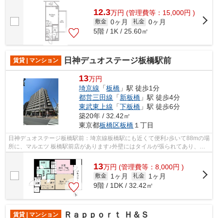
☆2つの路線が利用可能で、片方の路線に...
12.3
万
円
(管理費等：15,000円 )
0ヶ月
0ヶ月
敷金
礼金
5階 / 1K / 25.60㎡
日神デュオステージ板橋駅前
賃貸 | マンション
13
万円
埼京線
「
板橋
」駅 徒歩1分
都営三田線
「
新板橋
」駅 徒歩4分
東武東上線
「
下板橋
」駅 徒歩6分
築20年 / 32.42㎡
東京都
板橋区
板橋
１丁目
日神デュオステージ板橋駅前：埼京線板橋駅にも近くて便利♪歩いて88mの場
所に、マルエツ 板橋駅前店があります♪外壁にはタイルが張られてあり、印
象的な外観です♪こちらはマンションタ...
13
万
円
(管理費等：8,000円 )
1ヶ月
1ヶ月
敷金
礼金
9階 / 1DK / 32.42㎡
Ｒａｐｐｏｒｔ Ｈ＆Ｓ
賃貸 | マンション