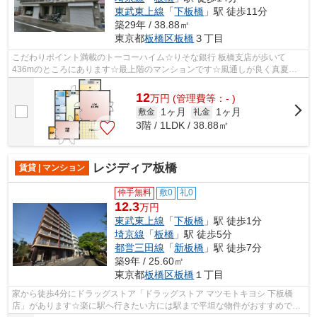
東武東上線
「
下板橋
」駅 徒歩11分
築29年 / 38.88㎡
東京都
板橋区
板橋
３丁目
こだわりポイント満載のトーコーハイム☆りそな銀行 板橋支店が歩いて
436mのところにあります☆最上階のマンションです☆風通しが良く真夏の
暑い日も快適に過ごせるマンションです☆防犯対...
12
万
円
(管理費等：- )
1ヶ月
1ヶ月
敷金
礼金
3階 / 1LDK / 38.88㎡
レジディア板橋
賃貸 | マンション
仲手無料
敷0
礼0
12.3
万円
東武東上線
「
下板橋
」駅 徒歩1分
埼京線
「
板橋
」駅 徒歩5分
都営三田線
「
新板橋
」駅 徒歩7分
築9年 / 25.60㎡
東京都
板橋区
板橋
１丁目
家から徒歩4分にドラッグストア「ドラッグストア マツモトキヨシ 下板橋
店」があります☆楽に駅へ行きたい方には駅まで平坦な物件がおすすめです