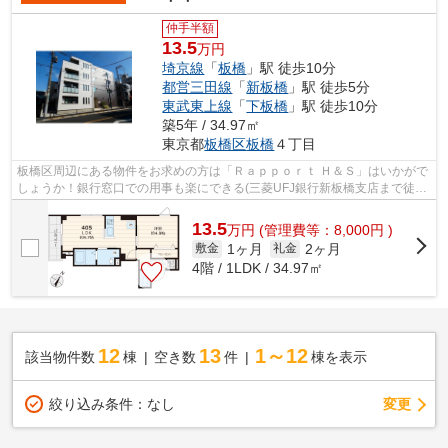
仲手半額
13.5
万円
埼京線
「
板橋
」駅 徒歩10分
都営三田線
「
新板橋
」駅 徒歩5分
東武東上線
「
下板橋
」駅 徒歩10分
築5年 / 34.97㎡
東京都
板橋区
板橋
４丁目
板橋区周辺にある物件をお求めの方は「Ｒａｐｐｏｒｔ Ｈ＆Ｓ」はいかがで
しょうか！銀行窓口での用事も楽にできる(三菱UFJ銀行新板橋支店まで徒歩
7分)！防犯対策もバッチリなマンショ...
13.5
万
円
(管理費等：8,000円 )
1ヶ月
2ヶ月
敷金
礼金
4階 / 1LDK / 34.97㎡
12
13
1～12
該当物件数
棟
空き数
件
棟を表示
変更
絞り込み条件：
なし