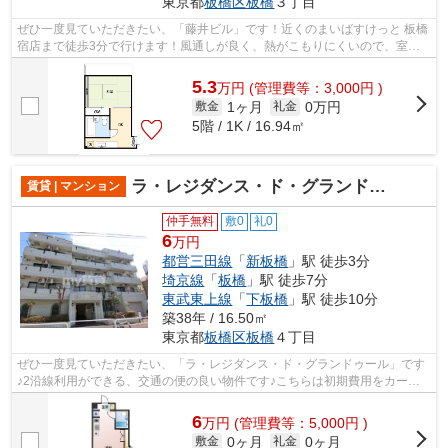
東京都
板橋区
板橋
３丁目
ぜひ一度見ていただきたい、「藤井ビル」です！近くのまいばすけっと 板橋
宿店まで徒歩3分で行けます！風通しが良く、熱がこもりにくいので、室内
が暑くなりにくいです！こちらのマン...
5.3
万
円
(管理費等：3,000円 )
1ヶ月
0万円
敷金
礼金
5階 / 1K / 16.94㎡
ラ・レジダンス・ド・グランドゥール
賃貸 | マンション
仲手無料
敷0
礼0
6
万円
都営三田線
「
新板橋
」駅 徒歩3分
埼京線
「
板橋
」駅 徒歩7分
東武東上線
「
下板橋
」駅 徒歩10分
築38年 / 16.50㎡
東京都
板橋区
板橋
４丁目
ぜひ一度見ていただきたい、「ラ・レジダンス・ド・グランドゥール」です
♪2沿線利用ができる、交通の便の良い物件です♪こちらは初期費用をカード
でお支払いいただける物件です♪造りと...
6
万
円
(管理費等：5,000円 )
0ヶ月
0ヶ月
敷金
礼金