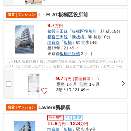
L－FLAT板橋区役所前
賃貸 | マンション
9.7
万円
都営三田線
「
板橋区役所前
」駅 徒歩5分
都営三田線
「
新板橋
」駅 徒歩10分
埼京線
「
板橋
」駅 徒歩14分
築18年 / 21.49㎡
東京都
板橋区
板橋
３丁目
「L－FLAT板橋区役所前」の物件情報をお探しならお気軽にお問い合わせく
ださい♪近くのまいばすけっと 板橋3丁目店まで徒歩1分で行けます♪こちらは
マンションタイプになります♪眺めの良...
9.7
万
円
(管理費等：- )
1ヶ月
1ヶ月
敷金
礼金
3階 / 1R / 21.49㎡
Laviere新板橋
賃貸 | マンション
仲手無料
礼0
新築
11.9
12.8
万円～
万円
埼京線
「
板橋
」駅 徒歩9分