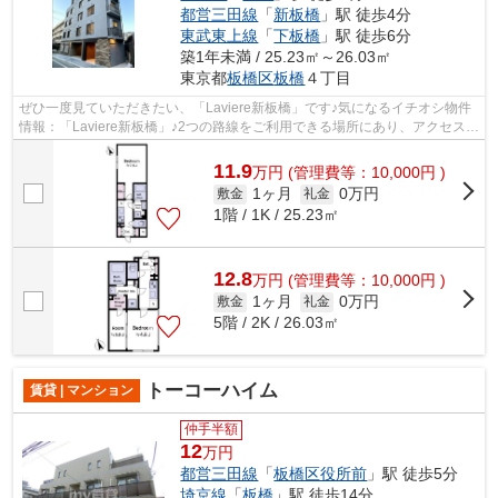
都営三田線
「
新板橋
」駅 徒歩4分
東武東上線
「
下板橋
」駅 徒歩6分
築1年未満 / 25.23㎡～26.03㎡
東京都
板橋区
板橋
４丁目
ぜひ一度見ていただきたい、「Laviere新板橋」です♪気になるイチオシ物件
情報：「Laviere新板橋」♪2つの路線をご利用できる場所にあり、アクセスは
とても便利です♪こちらの物件はマン...
11.9
万
円
(管理費等：10,000円 )
1ヶ月
0万円
敷金
礼金
1階 / 1K / 25.23㎡
12.8
万
円
(管理費等：10,000円 )
1ヶ月
0万円
敷金
礼金
5階 / 2K / 26.03㎡
トーコーハイム
賃貸 | マンション
仲手半額
12
万円
都営三田線
「
板橋区役所前
」駅 徒歩5分
埼京線
「
板橋
」駅 徒歩14分