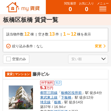
閲覧履歴
お気に入り
メニュー
0
0
板橋区板橋 賃貸一覧
12
13
1～12
該当物件数
棟
空き数
件
棟を表示
変更
絞り込み条件：
なし
空室のみ
藤井ビル
賃貸 | マンション
仲手無料
礼0
5.3
万円
都営三田線
「
板橋区役所前
」駅 徒歩4分
東武東上線
「
下板橋
」駅 徒歩12分
埼京線
「
板橋
」駅 徒歩14分
築37年 / 16.94㎡