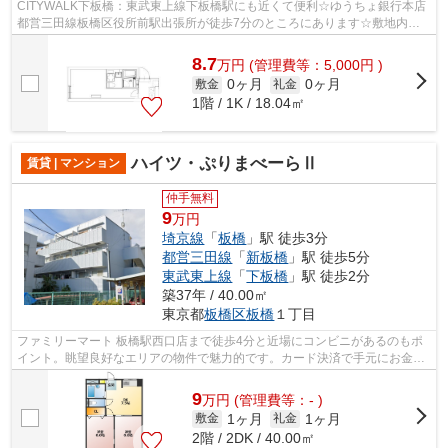
CITYWALK下板橋：東武東上線下板橋駅にも近くて便利☆ゆうちょ銀行本店
都営三田線板橋区役所前駅出張所が徒歩7分のところにあります☆敷地内ご
み置き場があるのでゴミの持ち運びの負担を...
8.7
万
円
(管理費等：5,000円 )
0ヶ月
0ヶ月
敷金
礼金
1階 / 1K / 18.04㎡
ハイツ・ぷりまべーらⅡ
賃貸 | マンション
仲手無料
9
万円
埼京線
「
板橋
」駅 徒歩3分
都営三田線
「
新板橋
」駅 徒歩5分
東武東上線
「
下板橋
」駅 徒歩2分
築37年 / 40.00㎡
東京都
板橋区
板橋
１丁目
ファミリーマート 板橋駅西口店まで徒歩4分と近場にコンビニがあるのもポ
イント。眺望良好なエリアの物件で魅力的です。カード決済で手元にお金が
なくても初期費用や家賃支払いができ...
9
万
円
(管理費等：- )
1ヶ月
1ヶ月
敷金
礼金
2階 / 2DK / 40.00㎡