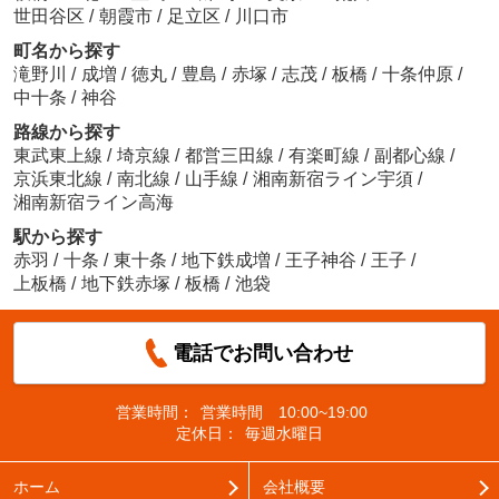
世田谷区
/
朝霞市
/
足立区
/
川口市
町名から探す
滝野川
/
成増
/
徳丸
/
豊島
/
赤塚
/
志茂
/
板橋
/
十条仲原
/
中十条
/
神谷
路線から探す
東武東上線
/
埼京線
/
都営三田線
/
有楽町線
/
副都心線
/
京浜東北線
/
南北線
/
山手線
/
湘南新宿ライン宇須
/
湘南新宿ライン高海
駅から探す
赤羽
/
十条
/
東十条
/
地下鉄成増
/
王子神谷
/
王子
/
上板橋
/
地下鉄赤塚
/
板橋
/
池袋
電話でお問い合わせ
営業時間：
営業時間 10:00~19:00
定休日：
毎週水曜日
ホーム
会社概要