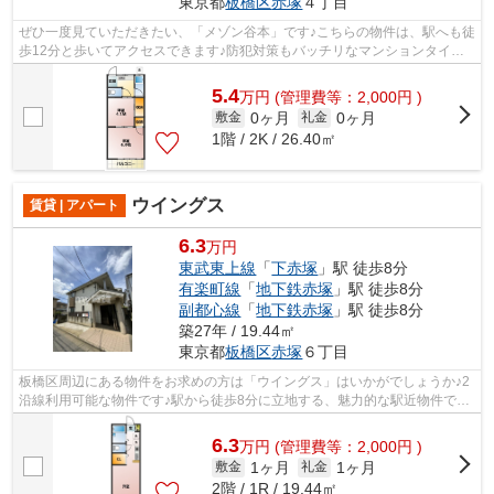
東京都
板橋区
赤塚
４丁目
ぜひ一度見ていただきたい、「メゾン谷本」です♪こちらの物件は、駅へも徒
歩12分と歩いてアクセスできます♪防犯対策もバッチリなマンションタイプ
の物件です♪こちらの物件、通風良好な...
5.4
万
円
(管理費等：2,000円 )
0ヶ月
0ヶ月
敷金
礼金
1階 / 2K / 26.40㎡
ウイングス
賃貸 | アパート
6.3
万円
東武東上線
「
下赤塚
」駅 徒歩8分
有楽町線
「
地下鉄赤塚
」駅 徒歩8分
副都心線
「
地下鉄赤塚
」駅 徒歩8分
築27年 / 19.44㎡
東京都
板橋区
赤塚
６丁目
板橋区周辺にある物件をお求めの方は「ウイングス」はいかがでしょうか♪2
沿線利用可能な物件です♪駅から徒歩8分に立地する、魅力的な駅近物件です
♪ATMに行かずとも、初期費用や家賃を...
6.3
万
円
(管理費等：2,000円 )
1ヶ月
1ヶ月
敷金
礼金
2階 / 1R / 19.44㎡