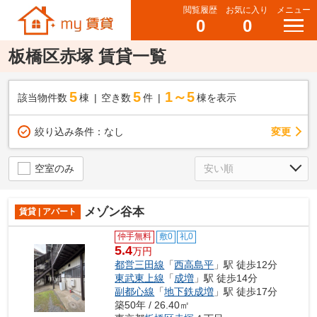
閲覧履歴
お気に入り
メニュー
0
0
板橋区赤塚 賃貸一覧
5
5
1～5
該当物件数
棟
空き数
件
棟を表示
変更
絞り込み条件：
なし
空室のみ
メゾン谷本
賃貸 | アパート
仲手無料
敷0
礼0
5.4
万円
都営三田線
「
西高島平
」駅 徒歩12分
東武東上線
「
成増
」駅 徒歩14分
副都心線
「
地下鉄成増
」駅 徒歩17分
築50年 / 26.40㎡