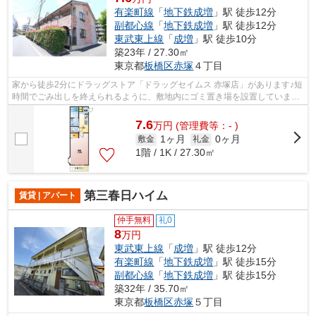
有楽町線
「
地下鉄成増
」駅 徒歩12分
副都心線
「
地下鉄成増
」駅 徒歩12分
東武東上線
「
成増
」駅 徒歩10分
築23年 / 27.30㎡
東京都
板橋区
赤塚
４丁目
家から徒歩2分にドラッグストア「ドラッグセイムス 赤塚店」があります♪短
時間でごみ出しを終えられるように、敷地内にゴミ置き場を設置しています♪
初期費用や家賃のカード決済で、月...
7.6
万
円
(管理費等：- )
1ヶ月
0ヶ月
敷金
礼金
1階 / 1K / 27.30㎡
第三春日ハイム
賃貸 | アパート
仲手無料
礼0
8
万円
東武東上線
「
成増
」駅 徒歩12分
有楽町線
「
地下鉄成増
」駅 徒歩15分
副都心線
「
地下鉄成増
」駅 徒歩15分
築32年 / 35.70㎡
東京都
板橋区
赤塚
５丁目