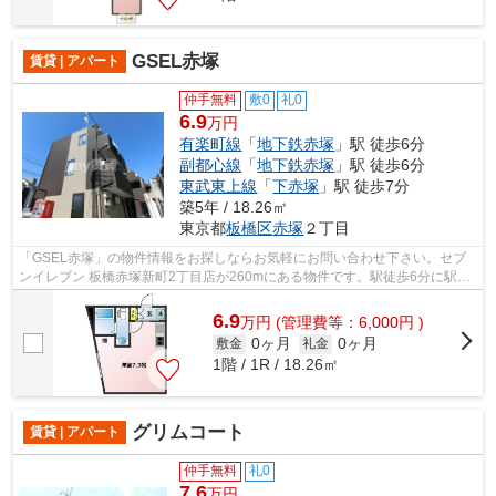
GSEL赤塚
賃貸 | アパート
仲手無料
敷0
礼0
6.9
万円
有楽町線
「
地下鉄赤塚
」駅 徒歩6分
副都心線
「
地下鉄赤塚
」駅 徒歩6分
東武東上線
「
下赤塚
」駅 徒歩7分
築5年 / 18.26㎡
東京都
板橋区
赤塚
２丁目
「GSEL赤塚」の物件情報をお探しならお気軽にお問い合わせ下さい。セブ
ンイレブン 板橋赤塚新町2丁目店が260mにある物件です。駅徒歩6分に駅が
立地する物件なので、電車を多く利用する...
6.9
万
円
(管理費等：6,000円 )
0ヶ月
0ヶ月
敷金
礼金
1階 / 1R / 18.26㎡
グリムコート
賃貸 | アパート
仲手無料
礼0
7.6
万円