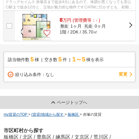
ドラッグセイムス 赤塚店まで徒歩4分にあるので、体調が悪くなっても安心
◎駅まで徒歩12分と、立地が魅力的な物件です◎ATMに行かずとも、初期費
用や家賃をカードで決済できます◎こちら...
8
万
円
(管理費等：- )
1ヶ月
0ヶ月
敷金
礼金
1階 / 2DK / 35.70㎡
5
5
1～5
該当物件数
棟
空き数
件
棟を表示
変更
絞り込み条件：
なし
ページトップへ
my賃貸のTOP
>
(賃貸)地域から探す
>
板橋区
>
赤塚の賃貸
市区町村から探す
板橋区
/
北区
/
豊島区
/
練馬区
/
文京区
/
荒川区
/